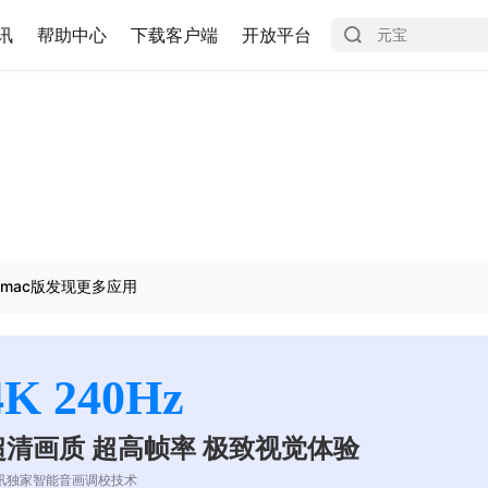
讯
帮助中心
下载客户端
开放平台
mac版发现更多应用
4K 240Hz
超清画质 超高帧率 极致视觉体验
讯独家智能音画调校技术