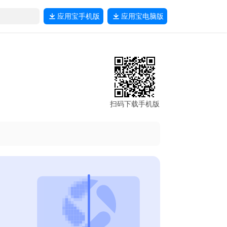
应用宝
手机版
应用宝
电脑版
扫码下载手机版