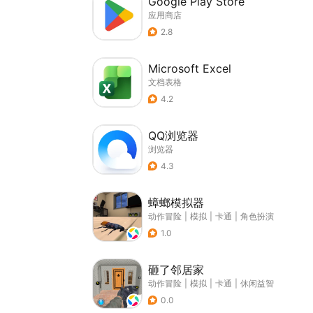
Google Play Store
应用商店
2.8
Microsoft Excel
文档表格
4.2
QQ浏览器
浏览器
4.3
蟑螂模拟器
动作冒险
|
模拟
|
卡通
|
角色扮演
1.0
砸了邻居家
动作冒险
|
模拟
|
卡通
|
休闲益智
0.0