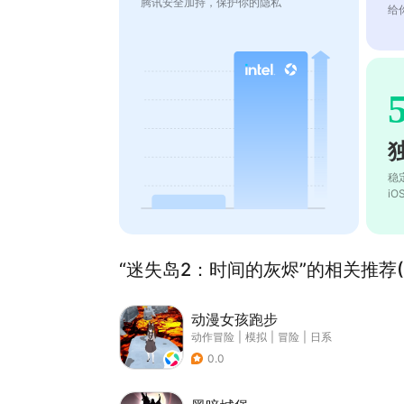
腾讯安全加持，保护你的隐私
给
稳
i
“迷失岛2：时间的灰烬”的相关推荐(
动漫女孩跑步
动作冒险
|
模拟
|
冒险
|
日系
0.0