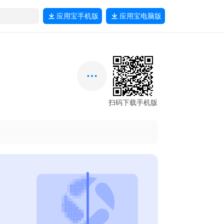
应用宝
手机版
应用宝
电脑版
扫码下载手机版