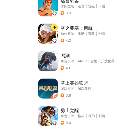
迷宫刺客
休闲益智
|
迷宫
|
冒险
|
卡通
3.0
空之要塞：启航
动作冒险
|
跑酷
|
冒险
|
剧情
4.3
鸣潮
角色扮演
|
ARPG
|
冒险
|
开放世界
4.1
掌上英雄联盟
游戏社区
|
游戏攻略
3.8
勇士觉醒
角色扮演
|
格斗
|
奇幻
|
剧情
0.0