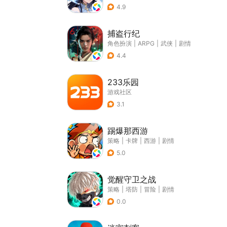
4.9
捕盗行纪
角色扮演
|
ARPG
|
武侠
|
剧情
4.4
233乐园
游戏社区
3.1
踢爆那西游
策略
|
卡牌
|
西游
|
剧情
5.0
觉醒守卫之战
策略
|
塔防
|
冒险
|
剧情
0.0