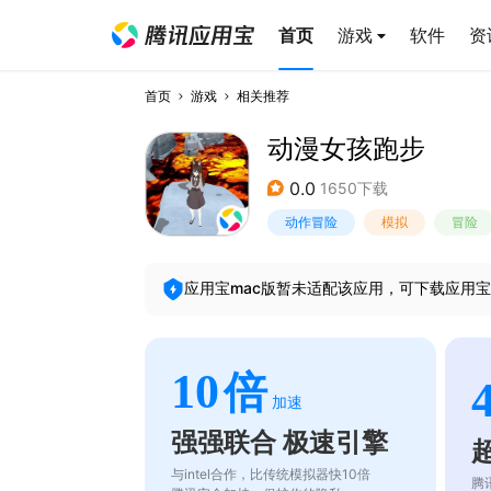
首页
游戏
软件
资
首页
游戏
相关推荐
动漫女孩跑步
0.0
1650下载
动作冒险
模拟
冒险
应用宝mac版暂未适配该应用，可下载应用宝
10
倍
加速
强强联合 极速引擎
与intel合作，比传统模拟器快10倍
腾