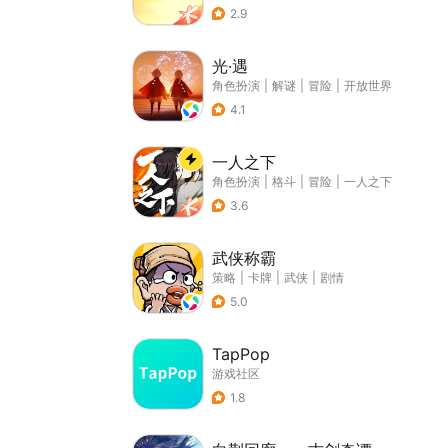
2.9
光·遇
角色扮演
|
解谜
|
冒险
|
开放世界
4.1
一人之下
角色扮演
|
格斗
|
冒险
|
一人之下
3.6
武侠称霸
策略
|
卡牌
|
武侠
|
剧情
5.0
TapPop
游戏社区
1.8