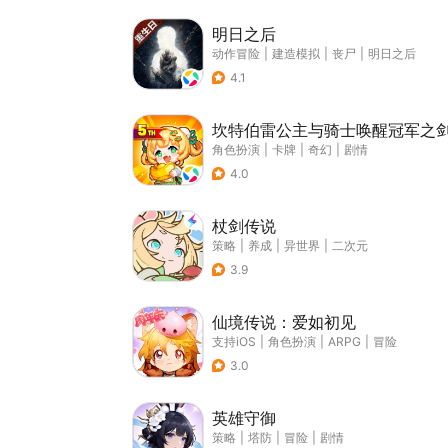
明日之后
动作冒险
|
建造模拟
|
丧尸
|
明日之后
4.1
坎特伯雷公主与骑士唤醒冠军之
角色扮演
|
卡牌
|
奇幻
|
剧情
4.0
杖剑传说
策略
|
养成
|
异世界
|
二次元
3.9
仙境传说：爱如初见
支持iOS
|
角色扮演
|
ARPG
|
冒险
3.0
英雄守御
策略
|
塔防
|
冒险
|
剧情