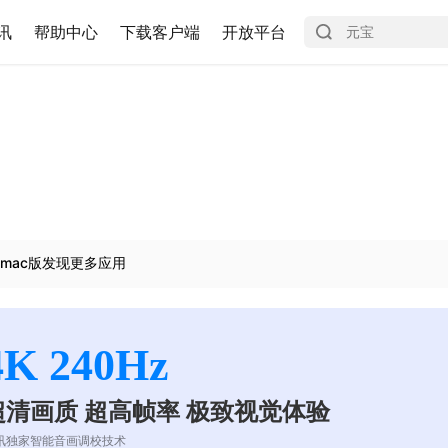
讯
帮助中心
下载客户端
开放平台
mac版发现更多应用
4K 240Hz
超清画质 超高帧率 极致视觉体验
讯独家智能音画调校技术