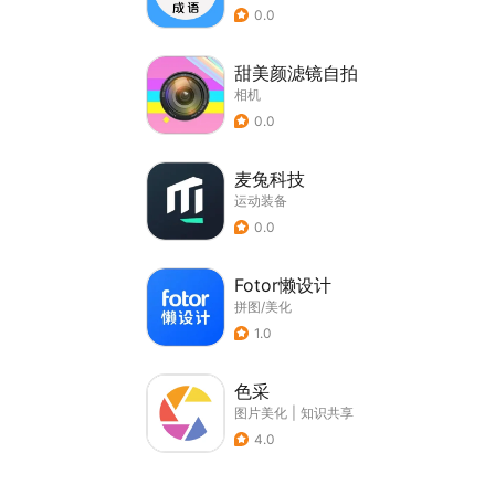
0.0
甜美颜滤镜自拍
相机
0.0
麦兔科技
运动装备
0.0
Fotor懒设计
拼图/美化
1.0
色采
图片美化
|
知识共享
4.0