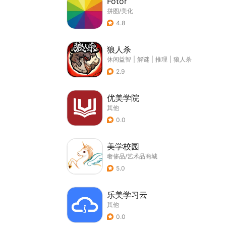
Fotor
拼图/美化
4.8
狼人杀
休闲益智
|
解谜
|
推理
|
狼人杀
2.9
优美学院
其他
0.0
美学校园
奢侈品/艺术品商城
5.0
乐美学习云
其他
0.0