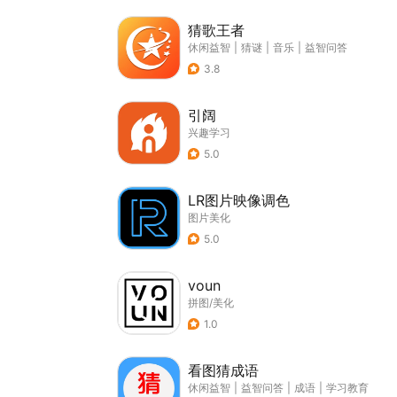
猜歌王者
休闲益智
|
猜谜
|
音乐
|
益智问答
3.8
引阔
兴趣学习
5.0
LR图片映像调色
图片美化
5.0
voun
拼图/美化
1.0
看图猜成语
休闲益智
|
益智问答
|
成语
|
学习教育