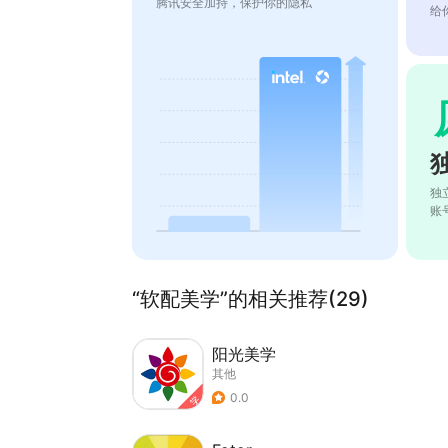
腾讯安全加持，保护你的隐私
给
独
账
“软配美学”的相关推荐(29)
阳光美学
其他
0.0