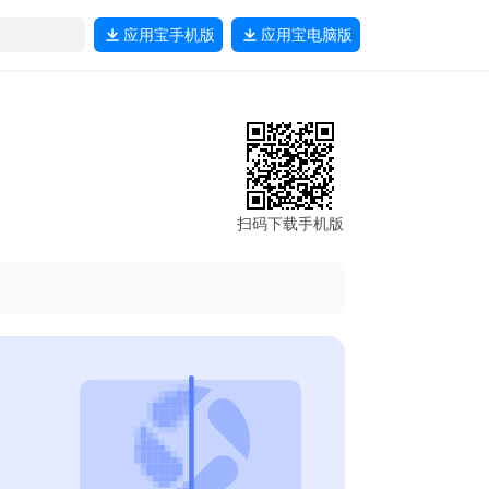
应用宝
手机版
应用宝
电脑版
扫码下载手机版