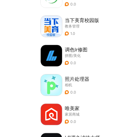
0.0
当下美育校园版
教务管理
1.0
调色lr修图
拼图/美化
0.0
照片处理器
相机
0.0
唯美家
家居商城
0.0