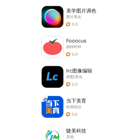
美学图片调色
图片美化
0.0
Fooocus
闹钟时钟
0.0
lrc图像编辑
拼图/美化
0.0
当下美育
绘画知识
5.0
睫美科技
其他