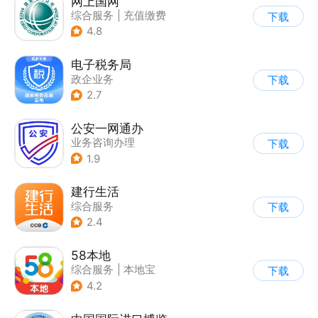
网上国网
综合服务
|
充值缴费
下载
4.8
电子税务局
政企业务
下载
2.7
公安一网通办
业务咨询办理
下载
|
政企业务
|
综合服务
1.9
建行生活
综合服务
下载
2.4
58本地
综合服务
|
本地宝
下载
4.2