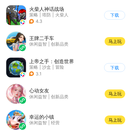
火柴人神话战场
策略
|
塔防
|
火柴人
下载
|
休闲益智
4.3
王牌二手车
马上玩
休闲益智
|
创新品类
上帝之手：创造世界
策略
|
沙盒
|
冒险
下载
|
卡通
3.1
心动女友
马上玩
休闲益智
|
创新品类
幸运的小镇
马上玩
休闲益智
|
经营