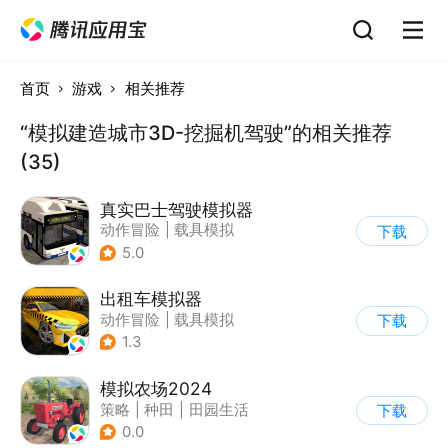
首页
游戏
相关推荐
“模拟建造城市3D-挖掘机驾驶”的相关推荐
(35)
真实巴士驾驶模拟器
动作冒险
|
载具模拟
下载
|
汽车
|
写实
5.0
出租车模拟器
动作冒险
|
载具模拟
下载
|
汽车
|
写实
1.3
模拟农场2024
策略
|
种田
|
田园生活
下载
|
写实
0.0