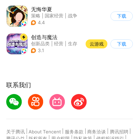
无悔华夏
策略
|
国家经营
|
战争
下载
|
中国风
4.4
创造与魔法
创新品类
|
经营
|
生存
云游戏
下载
|
开放世界
3.1
联系我们
|
|
|
|
|
关于腾讯
About Tencent
服务条款
商务洽谈
腾讯招聘
|
|
|
|
|
腾讯公益
版权所有
用户权限
隐私政策
侵权投诉指引