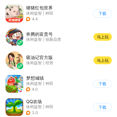
猪猪红包世界
休闲益智
|
种田
下载
|
田园生活
|
积分网赚
4.4
奔腾的富贵号
马上玩
休闲益智
|
创新品类
吸油记官方版
马上玩
休闲益智
|
经营
梦想城镇
休闲益智
|
种田
下载
|
田园生活
|
中国风
4.0
QQ农场
休闲益智
|
种田
下载
|
田园生活
|
卡通
3.0