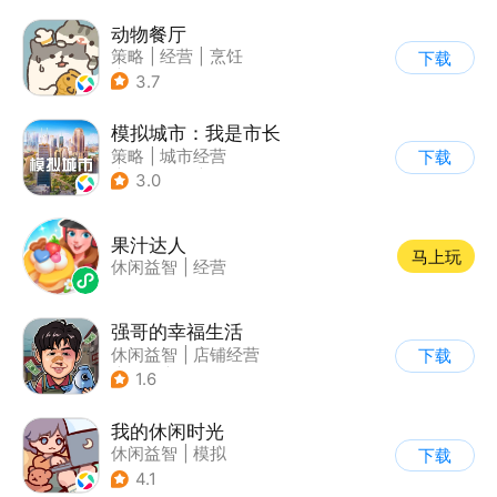
动物餐厅
策略
|
经营
|
烹饪
下载
|
宠物
3.7
模拟城市：我是市长
策略
|
城市经营
下载
|
模拟城市
|
开放世界
3.0
果汁达人
马上玩
休闲益智
|
经营
强哥的幸福生活
休闲益智
|
店铺经营
下载
|
卡通
|
Q版
1.6
我的休闲时光
休闲益智
|
模拟
下载
4.1