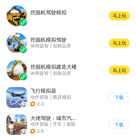
挖掘机驾驶模拟
马上玩
挖掘机模拟驾驶
马上玩
休闲益智
|
创新品类
挖掘机模拟建造大楼
马上玩
休闲益智
|
创新品类
飞行模拟器
动作冒险
|
载具模拟
下载
|
飞机
|
写实
2.3
大佬驾驶：城市汽车模拟器
动作冒险
|
开车
|
冒险
下载
|
写实
2.6