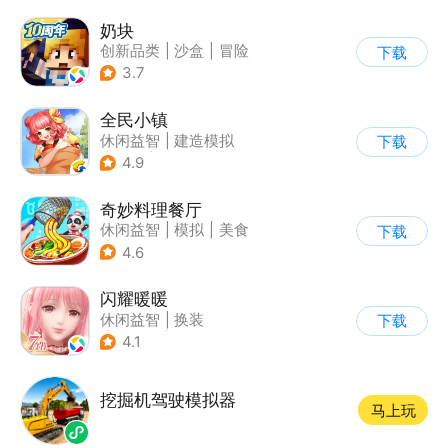
奶块
创新品类
|
沙盒
|
冒险
下载
|
开放世界
3.7
全民小镇
休闲益智
|
建造模拟
下载
|
卡通
|
腾讯
4.9
奇妙料理餐厅
休闲益智
|
模拟
|
美食
下载
|
宝宝巴士
4.6
闪耀暖暖
休闲益智
|
换装
下载
|
女性向
|
二次元
4.1
挖掘机驾驶模拟器
马上玩