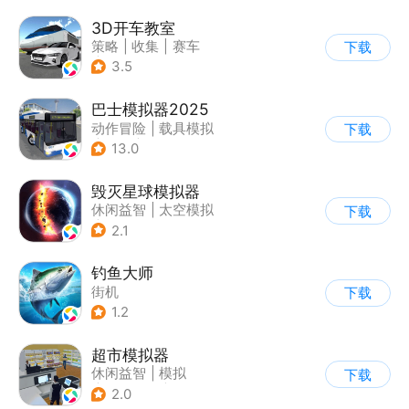
3D开车教室
策略
|
收集
|
赛车
下载
|
写实
3.5
巴士模拟器2025
动作冒险
|
载具模拟
下载
|
汽车
|
写实
13.0
毁灭星球模拟器
休闲益智
|
太空模拟
下载
|
太空
2.1
钓鱼大师
街机
下载
1.2
超市模拟器
休闲益智
|
模拟
下载
|
文字游戏
|
经营
2.0