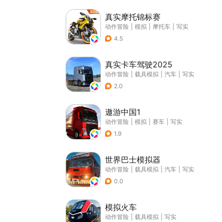
真实摩托锦标赛
动作冒险
|
模拟
|
摩托车
|
写实
4.5
真实卡车驾驶2025
动作冒险
|
载具模拟
|
汽车
|
写实
2.0
遨游中国1
动作冒险
|
模拟
|
赛车
|
写实
1.9
世界巴士模拟器
动作冒险
|
载具模拟
|
汽车
|
写实
0.0
模拟火车
动作冒险
|
载具模拟
|
写实