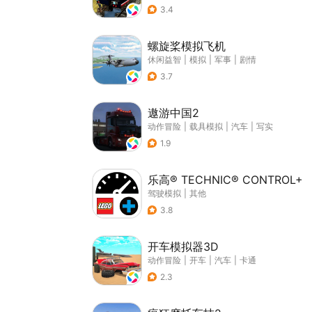
3.4
螺旋桨模拟飞机
休闲益智
|
模拟
|
军事
|
剧情
3.7
遨游中国2
动作冒险
|
载具模拟
|
汽车
|
写实
1.9
乐高® TECHNIC® CONTROL+
驾驶模拟
|
其他
3.8
开车模拟器3D
动作冒险
|
开车
|
汽车
|
卡通
2.3