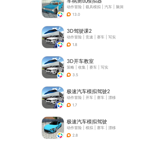
车祸测试模拟器
动作冒险
|
载具模拟
|
汽车
|
脑洞
13.0
3D驾驶课2
动作冒险
|
竞速
|
赛车
|
写实
1.8
3D开车教室
策略
|
收集
|
赛车
|
写实
3.5
极速汽车模拟驾驶2
动作冒险
|
开车
|
赛车
|
漂移
1.7
极速汽车模拟驾驶
动作冒险
|
模拟
|
赛车
|
漂移
2.8