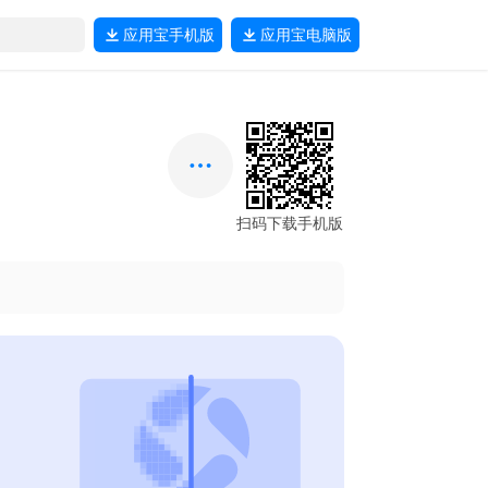
应用宝
手机版
应用宝
电脑版
扫码下载手机版