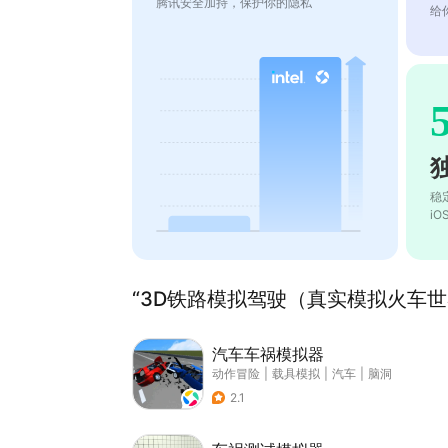
腾讯安全加持，保护你的隐私
给
稳
i
“3D铁路模拟驾驶（真实模拟火车世界
汽车车祸模拟器
动作冒险
|
载具模拟
|
汽车
|
脑洞
2.1