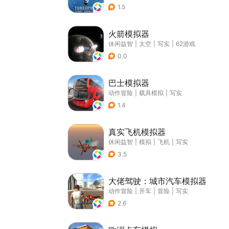
1.5
火箭模拟器
休闲益智
|
太空
|
写实
|
62游戏
0.0
巴士模拟器
动作冒险
|
载具模拟
|
写实
1.4
真实飞机模拟器
休闲益智
|
模拟
|
飞机
|
写实
3.5
大佬驾驶：城市汽车模拟器
动作冒险
|
开车
|
冒险
|
写实
2.6