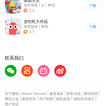
闹闹天宫
动作冒险
|
io
|
神话
下载
|
中国风
3.3
贪吃蛇大作战
休闲益智
|
模拟
下载
|
贪吃蛇
|
卡通
3.7
联系我们
|
|
|
|
|
关于腾讯
About Tencent
服务条款
商务洽谈
腾讯招聘
|
|
|
|
|
腾讯公益
版权所有
用户权限
隐私政策
侵权投诉指引
用户协议