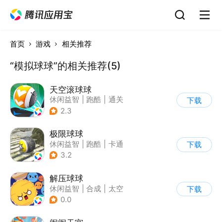
首页
游戏
相关推荐
“模拟球球”的相关推荐(5)
天空滚球球
休闲益智
|
跑酷
|
通关
下载
2.3
极限球球
休闲益智
|
跑酷
|
卡通
下载
3.2
解压球球
休闲益智
|
合成
|
太空
下载
|
Q版
0.0