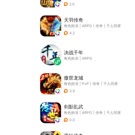
2.0
天羽传奇
角色扮演
|
ARPG
|
传奇
|
千人同屏
4.2
决战千年
角色扮演
|
ARPG
傲世龙城
角色扮演
|
PvP
|
传奇
|
千人同屏
3.9
剑影乱武
角色扮演
|
ARPG
|
传奇
|
千人同屏
0.0