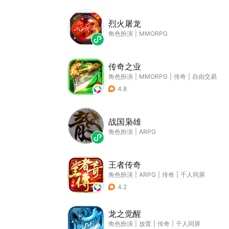
烈火屠龙
角色扮演
|
MMORPG
传奇之业
角色扮演
|
MMORPG
|
传奇
|
自由交易
4.8
战国枭雄
角色扮演
|
ARPG
王者传奇
角色扮演
|
ARPG
|
传奇
|
千人同屏
4.2
龙之觉醒
角色扮演
|
放置
|
传奇
|
千人同屏