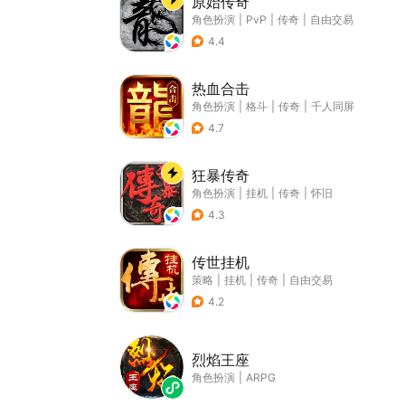
原始传奇
角色扮演
|
PvP
|
传奇
|
自由交易
4.4
热血合击
角色扮演
|
格斗
|
传奇
|
千人同屏
4.7
狂暴传奇
角色扮演
|
挂机
|
传奇
|
怀旧
4.3
传世挂机
策略
|
挂机
|
传奇
|
自由交易
4.2
烈焰王座
角色扮演
|
ARPG