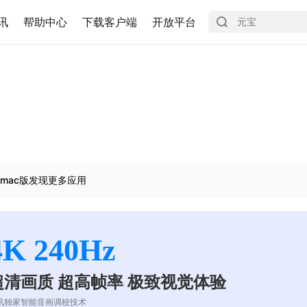
讯
帮助中心
下载客户端
开放平台
mac版发现更多应用
4K 240Hz
超清画质 超高帧率 极致视觉体验
讯独家智能音画调校技术