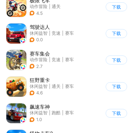
极限飞车
动作冒险
|
通关
下载
|
摩托车
|
横版过关
4.5
驾驶达人
休闲益智
|
竞速
|
赛车
下载
|
漂移
0.0
赛车集会
动作冒险
|
竞速
|
赛车
下载
|
写实
2.7
狂野重卡
休闲益智
|
通关
|
赛车
下载
4.6
飙速车神
休闲益智
|
跑酷
|
赛车
下载
|
漂移
1.0