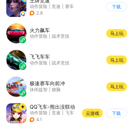
王牌竞速
动作冒险
|
竞速
|
赛车
下载
|
漂移
2.8
火力飙车
马上玩
动作冒险
|
战术竞技
飞飞车车
马上玩
动作冒险
|
战术竞技
极速赛车向前冲
马上玩
休闲益智
|
烧脑
QQ飞车-熊出没联动
动作冒险
|
竞速
|
飞车
云游戏
下载
|
漂移
4.1