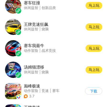
赛车狂撞
马上玩
休闲益智
|
创新品类
王牌竞速狂飙
马上玩
休闲益智
|
烧脑
赛车我最牛
马上玩
动作冒险
|
战术竞技
汤姆猫漂移
马上玩
休闲益智
|
烧脑
巅峰极速
动作冒险
|
竞速
|
赛车
下载
|
漂移
3.7