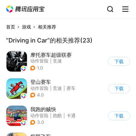
首页
游戏
相关推荐
“Driving in Car”的相关推荐(23)
摩托赛车超级联赛
动作冒险
|
竞速
下载
|
摩托车
|
挑战赛
1.0
登山赛车
动作冒险
|
竞速
|
赛车
下载
|
卡通
4.0
我跑的贼快
动作冒险
|
跑酷
|
卡通
下载
3.0