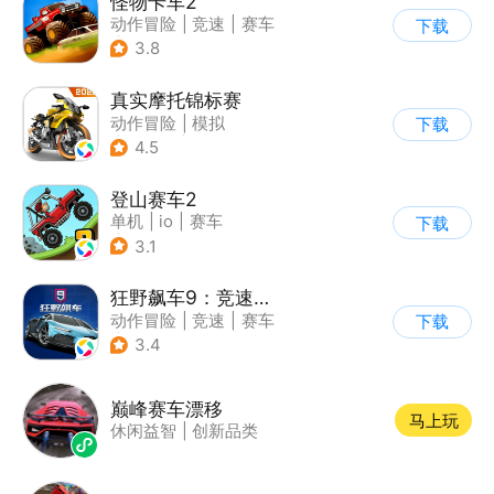
怪物卡车2
动作冒险
|
竞速
|
赛车
下载
|
卡通
3.8
真实摩托锦标赛
动作冒险
|
模拟
下载
|
摩托车
|
写实
4.5
登山赛车2
单机
|
io
|
赛车
下载
|
欧美风
3.1
狂野飙车9：竞速传奇
动作冒险
|
竞速
|
赛车
下载
|
狂野飙车
3.4
巅峰赛车漂移
马上玩
休闲益智
|
创新品类