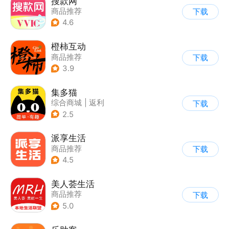
搜款网
商品推荐
下载
4.6
橙柿互动
商品推荐
下载
3.9
集多猫
综合商城
|
返利
下载
|
商品推荐
2.5
派享生活
商品推荐
下载
4.5
美人荟生活
商品推荐
下载
5.0