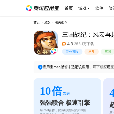
首页
游戏
软件
资
首页
游戏
相关推荐
三国战纪：风云再
4.3
253.1万下载
动作冒险
格斗
三国
应用宝mac版暂未适配该应用，可下载应用宝
10
倍
加速
强强联合 极速引擎
与intel合作，比传统模拟器快10倍
腾