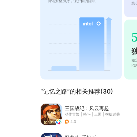
腾讯安全加持，保护你的隐私
给
稳
i
“记忆之路”的相关推荐(30)
三国战纪：风云再起
动作冒险
|
格斗
|
三国
|
横版过关
4.3