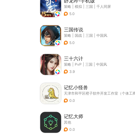
卧龙吟-手机版
策略
|
模拟
|
三国
|
千人同屏
5.0
三国传说
策略
|
国战
|
三国
|
中国风
5.0
三十六计
策略
|
PvP
|
三国
|
中国风
3.9
记忆小怪兽
天津市和平区橙子软件开发工作室（个体工
0.0
记忆大师
其他
0.0