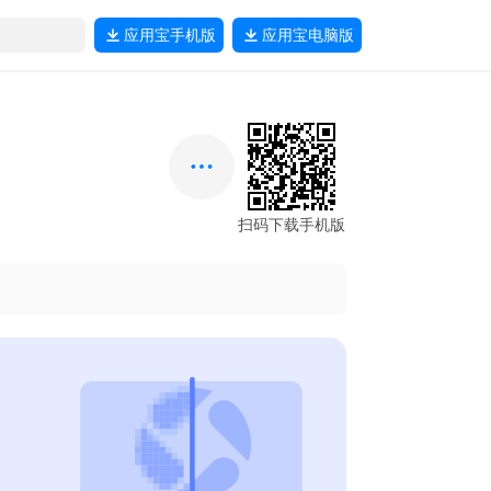
应用宝
手机版
应用宝
电脑版
扫码下载手机版