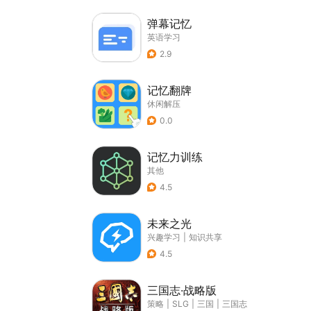
弹幕记忆
英语学习
2.9
记忆翻牌
休闲解压
0.0
记忆力训练
其他
4.5
未来之光
兴趣学习
|
知识共享
4.5
三国志·战略版
策略
|
SLG
|
三国
|
三国志