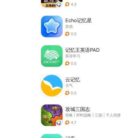
4.3
Echo记忆星
其他
0.0
记忆王英语PAD
英语学习
0.0
云记忆
天气
0.0
攻城三国志
策略
|
即时战略
|
三国
|
千人同屏
4.7