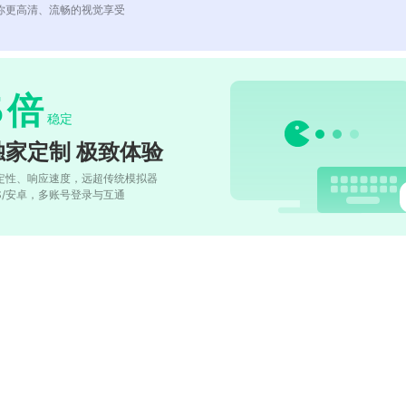
你更高清、流畅的视觉享受
5
倍
稳定
独家定制 极致体验
定性、响应速度，远超传统模拟器
OS/安卓，多账号登录与互通