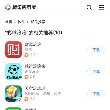
首页
软件
相关推荐
“彩球滚滚”的相关推荐(10)
财源滚滚
股票
下载
3.6
球运滚滚来
速度反应
下载
0.0
天空滚球球
休闲益智
|
跑酷
|
通关
下载
2.3