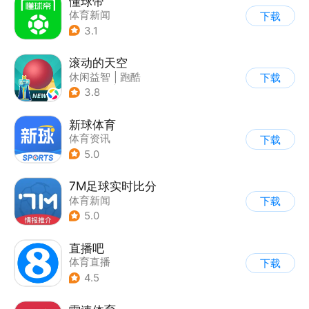
懂球帝
体育新闻
下载
3.1
滚动的天空
休闲益智
|
跑酷
下载
|
女性向
|
清新
3.8
新球体育
体育资讯
下载
5.0
7M足球实时比分
体育新闻
下载
5.0
直播吧
体育直播
下载
4.5