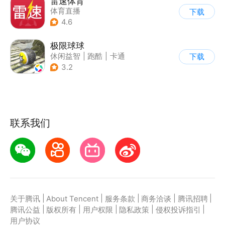
雷速体育
体育直播
下载
4.6
极限球球
休闲益智
|
跑酷
|
卡通
下载
3.2
联系我们
|
|
|
|
|
关于腾讯
About Tencent
服务条款
商务洽谈
腾讯招聘
|
|
|
|
|
腾讯公益
版权所有
用户权限
隐私政策
侵权投诉指引
用户协议