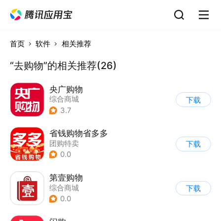
首页
软件
相关推荐
“去购物”的相关推荐(26)
央广购物
综合商城
下载
3.7
省钱购物省多多
团购特卖
下载
0.0
第壹购物
综合商城
下载
0.0