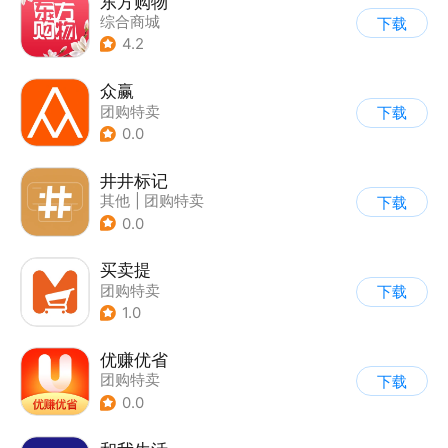
东方购物
综合商城
下载
4.2
众赢
团购特卖
下载
0.0
井井标记
其他
|
团购特卖
下载
0.0
买卖提
团购特卖
下载
1.0
优赚优省
团购特卖
下载
0.0