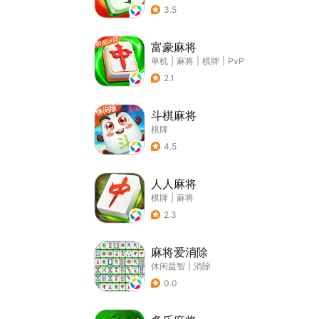
3.5
富豪麻将
单机
|
麻将
|
棋牌
|
PvP
2.1
斗棋麻将
棋牌
4.5
人人麻将
棋牌
|
麻将
2.3
麻将爱消除
休闲益智
|
消除
0.0