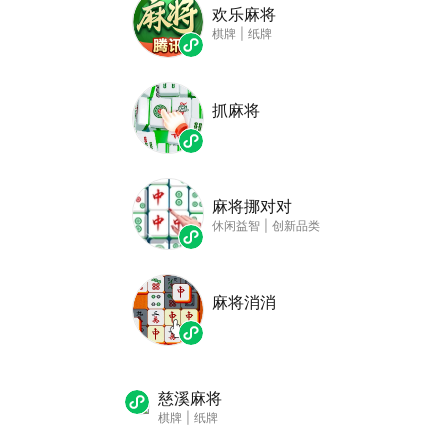
欢乐麻将
棋牌
|
纸牌
抓麻将
麻将挪对对
休闲益智
|
创新品类
麻将消消
慈溪麻将
棋牌
|
纸牌