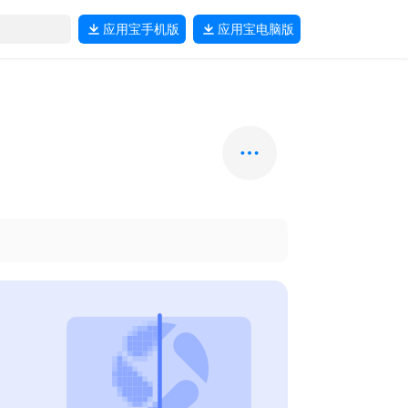
应用宝
手机版
应用宝
电脑版