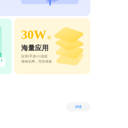
30W
款
海量应用
应用/手游/小游戏
海纳全网，等你体验
详情