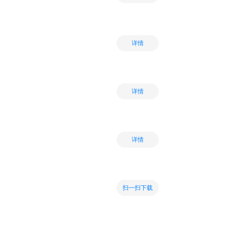
详情
详情
详情
扫一扫下载