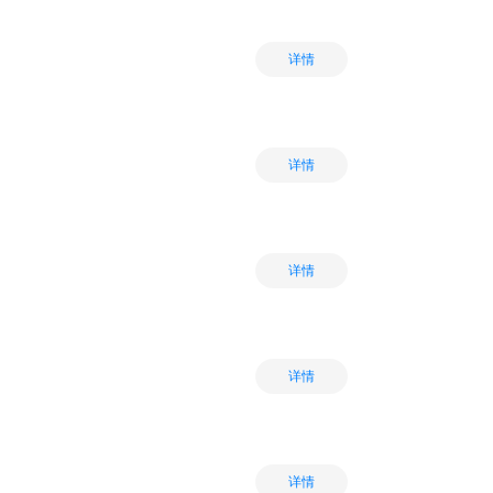
详情
详情
详情
详情
详情