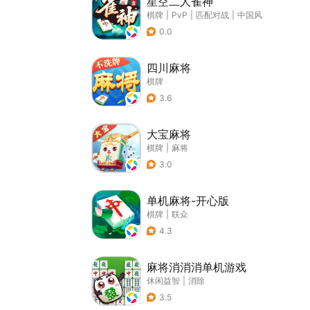
星空二人雀神
棋牌
|
PvP
|
匹配对战
|
中国风
0.0
四川麻将
棋牌
3.6
大宝麻将
棋牌
|
麻将
3.0
单机麻将-开心版
棋牌
|
联众
4.3
麻将消消消单机游戏
休闲益智
|
消除
3.5