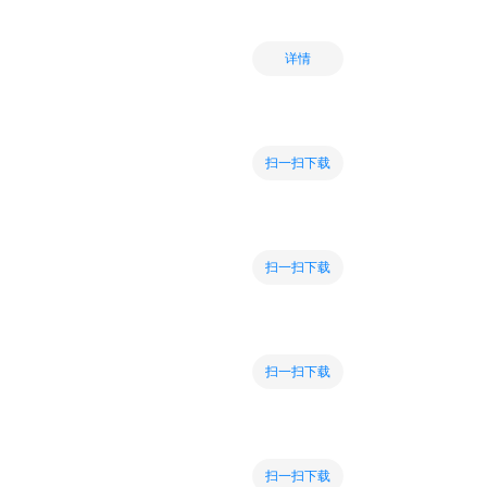
详情
扫一扫下载
扫一扫下载
扫一扫下载
扫一扫下载