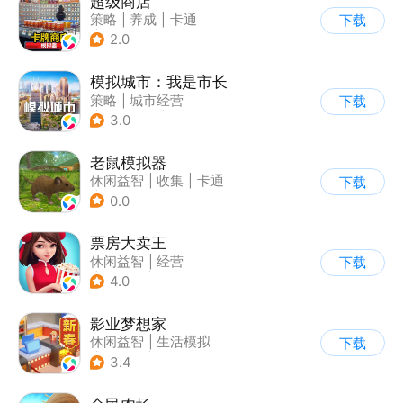
超级商店
策略
|
养成
|
卡通
下载
|
休闲益智
2.0
模拟城市：我是市长
策略
|
城市经营
下载
|
模拟城市
|
开放世界
3.0
老鼠模拟器
休闲益智
|
收集
|
卡通
下载
|
62游戏
0.0
票房大卖王
休闲益智
|
经营
下载
|
演艺圈
|
偶像
4.0
影业梦想家
休闲益智
|
生活模拟
下载
|
演艺圈
|
写实
3.4