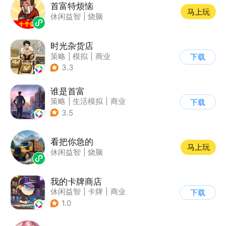
首富特烦恼
马上玩
休闲益智
|
烧脑
时光杂货店
策略
|
模拟
|
商业
下载
|
童年
3.3
谁是首富
策略
|
生活模拟
|
商业
下载
|
写实
3.5
看把你急的
马上玩
休闲益智
|
烧脑
我的卡牌商店
休闲益智
|
卡牌
|
商业
下载
|
卡通
1.0