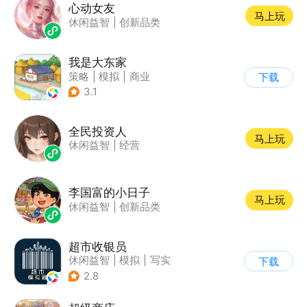
心动女友
马上玩
休闲益智
|
创新品类
我是大东家
策略
|
模拟
|
商业
下载
|
卡通
3.1
全民投资人
马上玩
休闲益智
|
经营
李国富的小日子
马上玩
休闲益智
|
创新品类
超市收银员
休闲益智
|
模拟
|
写实
下载
|
店铺经营
2.8