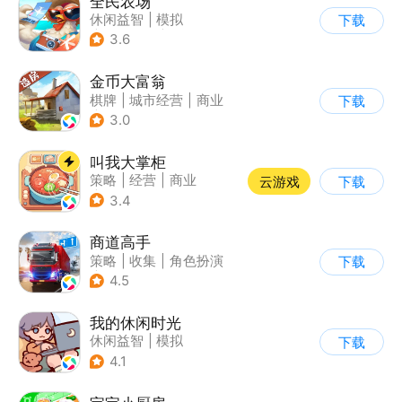
全民农场
休闲益智
|
模拟
下载
|
田园生活
|
卡通
3.6
金币大富翁
棋牌
|
城市经营
|
商业
下载
|
脑洞
3.0
叫我大掌柜
策略
|
经营
|
商业
云游戏
下载
|
古风
3.4
商道高手
策略
|
收集
|
角色扮演
下载
|
模拟
4.5
我的休闲时光
休闲益智
|
模拟
下载
4.1