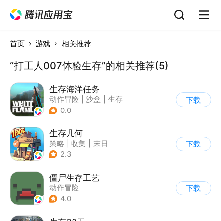
首页
游戏
相关推荐
“打工人007体验生存”的相关推荐(5)
生存海洋任务
动作冒险
|
沙盒
|
生存
下载
|
开放世界
0.0
生存几何
策略
|
收集
|
末日
下载
|
废土
2.3
僵尸生存工艺
动作冒险
下载
4.0