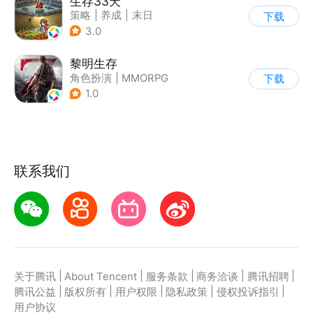
生存33天
策略
|
养成
|
末日
下载
|
卡通
3.0
黎明生存
角色扮演
|
MMORPG
下载
|
奇幻
|
废土
1.0
联系我们
|
|
|
|
|
关于腾讯
About Tencent
服务条款
商务洽谈
腾讯招聘
|
|
|
|
|
腾讯公益
版权所有
用户权限
隐私政策
侵权投诉指引
用户协议