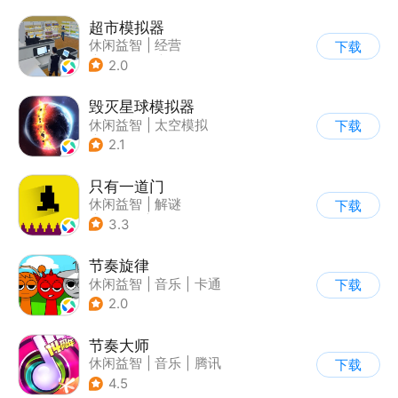
超市模拟器
休闲益智
|
经营
下载
|
文字游戏
|
模拟
2.0
毁灭星球模拟器
休闲益智
|
太空模拟
下载
|
太空
2.1
只有一道门
休闲益智
|
解谜
下载
|
像素风
|
通关
3.3
节奏旋律
休闲益智
|
音乐
|
卡通
下载
2.0
节奏大师
休闲益智
|
音乐
|
腾讯
下载
4.5