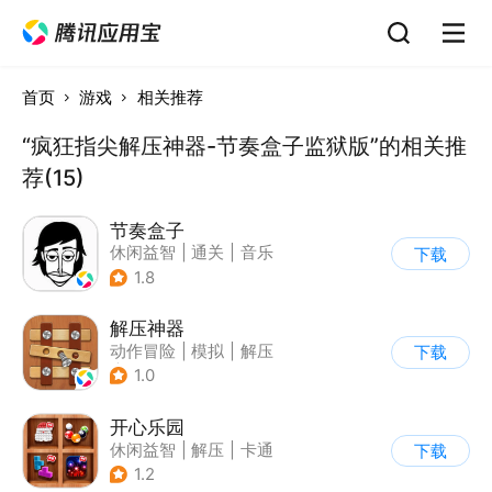
首页
游戏
相关推荐
“疯狂指尖解压神器-节奏盒子监狱版”的相关推
荐(15)
节奏盒子
休闲益智
|
通关
|
音乐
下载
1.8
解压神器
动作冒险
|
模拟
|
解压
下载
|
像素风
1.0
开心乐园
休闲益智
|
解压
|
卡通
下载
1.2