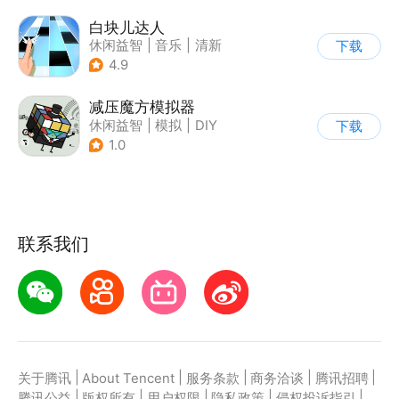
白块儿达人
休闲益智
|
音乐
|
清新
下载
|
多比特
4.9
减压魔方模拟器
休闲益智
|
模拟
|
DIY
下载
1.0
联系我们
|
|
|
|
|
关于腾讯
About Tencent
服务条款
商务洽谈
腾讯招聘
|
|
|
|
|
腾讯公益
版权所有
用户权限
隐私政策
侵权投诉指引