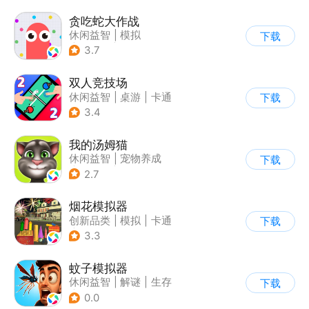
贪吃蛇大作战
休闲益智
|
模拟
下载
|
贪吃蛇
|
卡通
3.7
双人竞技场
休闲益智
|
桌游
|
卡通
下载
3.4
我的汤姆猫
休闲益智
|
宠物养成
下载
|
汤姆猫
|
儿童游戏
2.7
烟花模拟器
创新品类
|
模拟
|
卡通
下载
|
休闲益智
3.3
蚊子模拟器
休闲益智
|
解谜
|
生存
下载
|
脑洞
0.0