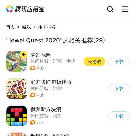
首页
游戏
相关推荐
“Jewel Quest 2020”的相关推荐(29)
梦幻花园
休闲益智
|
消除
|
卡通
云游戏
下载
|
创梦天地
4.0
消方块红包极速版
休闲益智
|
消除
下载
|
积分网赚
4.6
俄罗斯方块消
休闲益智
|
消除
下载
|
俄罗斯方块
3.7