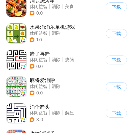
消除烧烤串
休闲益智
|
消除
|
美食
下载
|
清新
0.0
水果消消乐单机游戏
休闲益智
|
消除
下载
1.0
箭了再箭
休闲益智
|
消除
|
烧脑
下载
|
清新
0.0
麻将爱消除
休闲益智
|
消除
下载
0.0
消个箭头
休闲益智
|
消除
|
解压
下载
|
清新
3.0