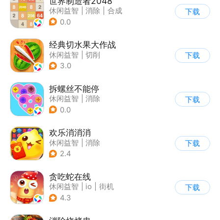
世界制造者2048
休闲益智
|
消除
|
合成
下载
0.0
经典切水果大作战
休闲益智
|
切削
下载
3.0
拆螺丝不能停
休闲益智
|
消除
下载
0.0
欢乐消消消
休闲益智
|
消除
下载
|
积分网赚
2.4
贪吃蛇在线
休闲益智
|
io
|
街机
下载
|
贪吃蛇
4.3