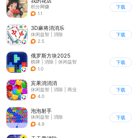
我的花店
积分网赚
下载
1.1
3D麻将消消乐
休闲益智
|
消除
下载
2.5
俄罗斯方块2025
棋牌
|
消除
|
休闲益智
下载
|
俄罗斯方块
1.0
宾果消消消
休闲益智
|
消除
|
商业
下载
|
宾果消消消
4.0
泡泡射手
休闲益智
|
消除
下载
|
泡泡龙
|
多比特
4.9