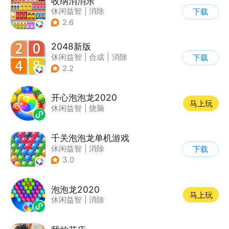
收纳消消乐
休闲益智
|
消除
下载
2.6
2048新版
休闲益智
|
合成
|
消除
下载
|
2048
2.2
开心泡泡龙2020
马上玩
休闲益智
|
烧脑
千关泡泡龙单机游戏
休闲益智
|
消除
下载
|
泡泡龙
|
弹射
3.0
泡泡龙2020
马上玩
休闲益智
|
消除