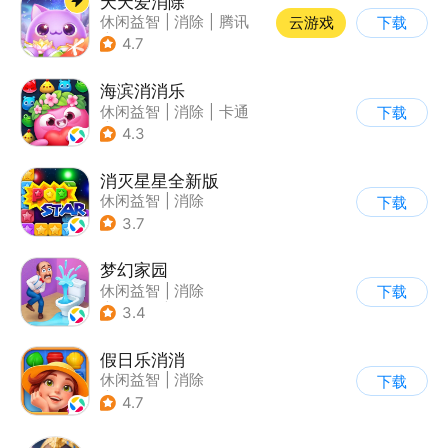
天天爱消除
休闲益智
|
消除
|
腾讯
云游戏
下载
|
单机
4.7
海滨消消乐
休闲益智
|
消除
|
卡通
下载
|
乐元素
4.3
消灭星星全新版
休闲益智
|
消除
下载
3.7
梦幻家园
休闲益智
|
消除
下载
|
女性向
|
卡通
3.4
假日乐消消
休闲益智
|
消除
下载
|
乐元素
4.7