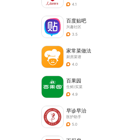
4.1
百度贴吧
兴趣社区
3.5
家常菜做法
厨房菜谱
4.0
百果园
生鲜/买菜
4.9
早诊早治
医护助手
5.0