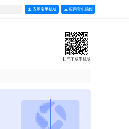
应用宝
手机版
应用宝
电脑版
扫码下载手机版