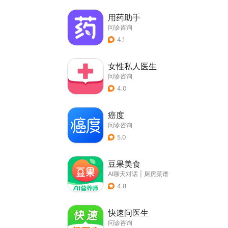
用药助手
问诊咨询
4.1
女性私人医生
问诊咨询
4.0
癌度
问诊咨询
5.0
豆果美食
AI聊天对话
|
厨房菜谱
4.8
快速问医生
问诊咨询