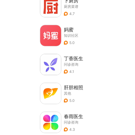
下厨房
厨房菜谱
4.7
妈蜜
知识社区
5.0
丁香医生
问诊咨询
4.1
肝胆相照
其他
5.0
春雨医生
问诊咨询
4.3