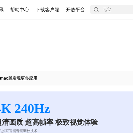
讯
帮助中心
下载客户端
开放平台
mac版发现更多应用
4K 240Hz
超清画质 超高帧率 极致视觉体验
讯独家智能音画调校技术