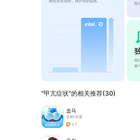
腾讯安全加持，保护你的隐私
给
独
账
“甲亢症状”的相关推荐(30)
盒马
生鲜/买菜
2.7