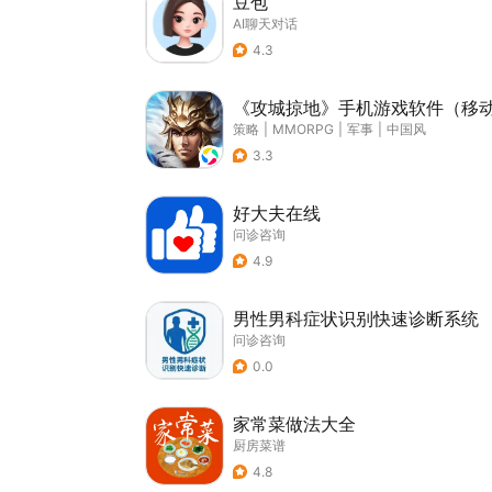
豆包
AI聊天对话
4.3
《攻城掠地》手机游戏软件（移
策略
|
MMORPG
|
军事
|
中国风
3.3
好大夫在线
问诊咨询
4.9
男性男科症状识别快速诊断系统
问诊咨询
0.0
家常菜做法大全
厨房菜谱
4.8