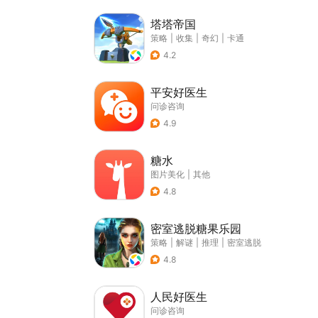
塔塔帝国
策略
|
收集
|
奇幻
|
卡通
4.2
平安好医生
问诊咨询
4.9
糖水
图片美化
|
其他
4.8
密室逃脱糖果乐园
策略
|
解谜
|
推理
|
密室逃脱
4.8
人民好医生
问诊咨询