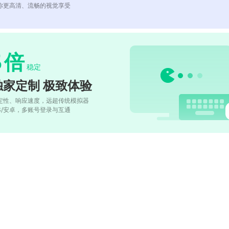
你更高清、流畅的视觉享受
5
倍
稳定
独家定制 极致体验
定性、响应速度，远超传统模拟器
OS/安卓，多账号登录与互通