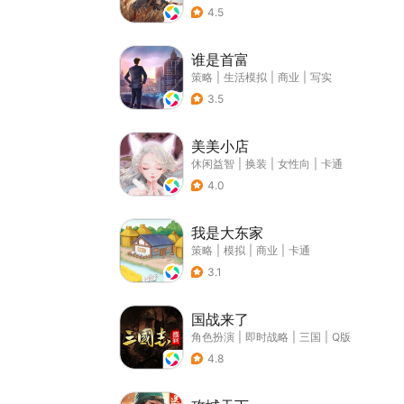
4.5
谁是首富
策略
|
生活模拟
|
商业
|
写实
3.5
美美小店
休闲益智
|
换装
|
女性向
|
卡通
4.0
我是大东家
策略
|
模拟
|
商业
|
卡通
3.1
国战来了
角色扮演
|
即时战略
|
三国
|
Q版
4.8