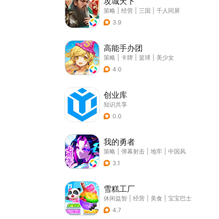
攻城天下
策略
|
经营
|
三国
|
千人同屏
3.9
高能手办团
策略
|
卡牌
|
篮球
|
美少女
4.0
创业库
知识共享
0.0
我的勇者
策略
|
弹幕射击
|
地牢
|
中国风
3.1
雪糕工厂
休闲益智
|
经营
|
美食
|
宝宝巴士
4.7