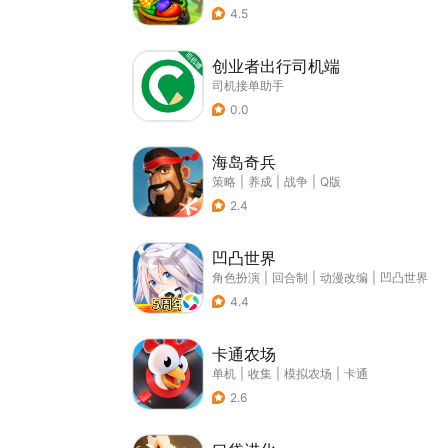
4.5
创业者出行司机端
司机接单助手
0.0
海岛奇兵
策略
|
养成
|
战争
|
Q版
2.4
凹凸世界
角色扮演
|
回合制
|
动漫改编
|
凹凸世界
4.4
卡通农场
单机
|
收集
|
模拟农场
|
卡通
2.6