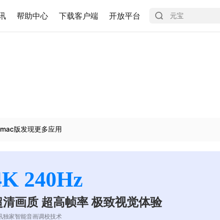
讯
帮助中心
下载客户端
开放平台
mac版发现更多应用
4K 240Hz
超清画质 超高帧率 极致视觉体验
讯独家智能音画调校技术