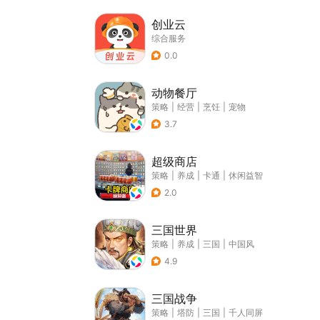
创业云
综合服务
0.0
动物餐厅
策略
|
经营
|
烹饪
|
宠物
3.7
超级商店
策略
|
养成
|
卡通
|
休闲益智
2.0
三国世界
策略
|
养成
|
三国
|
中国风
4.9
三国战争
策略
|
塔防
|
三国
|
千人同屏