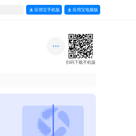
应用宝
手机版
应用宝
电脑版
扫码下载手机版