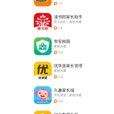
1.7
读书郎家长助手
育儿社区
|
家校沟通
1.9
智安校园
家校沟通
4.0
优学派家长管理
家校沟通
2.5
久趣家长端
学生课堂
|
家校沟通
4.0