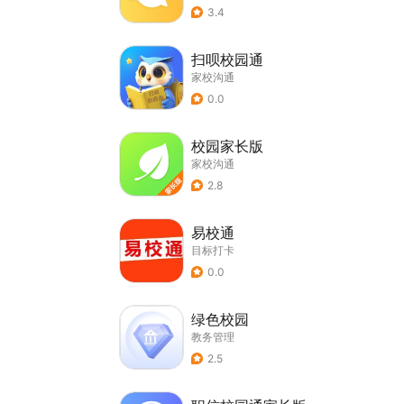
3.4
扫呗校园通
家校沟通
0.0
校园家长版
家校沟通
2.8
易校通
目标打卡
0.0
绿色校园
教务管理
2.5