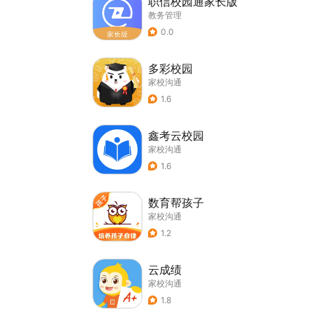
职信校园通家长版
教务管理
0.0
多彩校园
家校沟通
1.6
鑫考云校园
家校沟通
1.6
数育帮孩子
家校沟通
1.2
云成绩
家校沟通
1.8