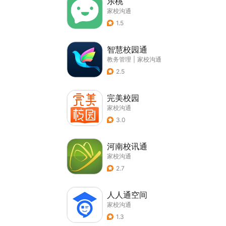
乐桃
家校沟通
1.5
智慧校园通
教务管理
|
家校沟通
2.5
完美校园
家校沟通
3.0
河南校讯通
家校沟通
2.7
人人通空间
家校沟通
1.3