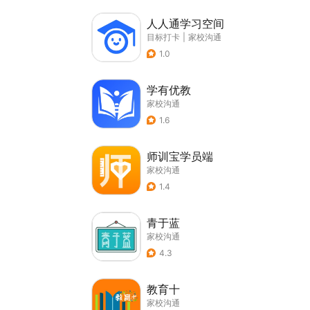
人人通学习空间
目标打卡
|
家校沟通
1.0
学有优教
家校沟通
1.6
师训宝学员端
家校沟通
1.4
青于蓝
家校沟通
4.3
教育十
家校沟通