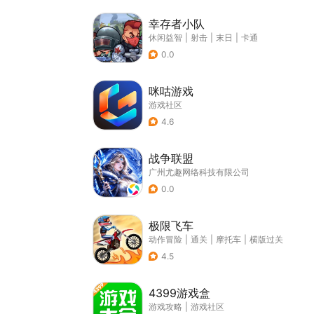
幸存者小队
休闲益智
|
射击
|
末日
|
卡通
0.0
咪咕游戏
游戏社区
4.6
战争联盟
广州尤趣网络科技有限公司
0.0
极限飞车
动作冒险
|
通关
|
摩托车
|
横版过关
4.5
4399游戏盒
游戏攻略
|
游戏社区