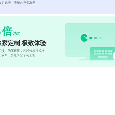
你更高清、流畅的视觉享受
5
倍
稳定
独家定制 极致体验
定性、响应速度，远超传统模拟器
OS/安卓，多账号登录与互通