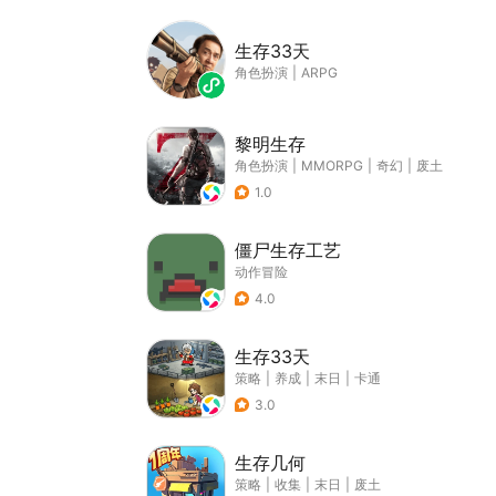
生存33天
角色扮演
|
ARPG
黎明生存
角色扮演
|
MMORPG
|
奇幻
|
废土
1.0
僵尸生存工艺
动作冒险
4.0
生存33天
策略
|
养成
|
末日
|
卡通
3.0
生存几何
策略
|
收集
|
末日
|
废土