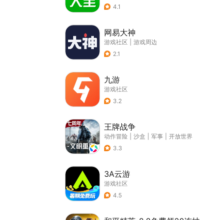
4.1
网易大神
游戏社区
|
游戏周边
2.1
九游
游戏社区
3.2
王牌战争
动作冒险
|
沙盒
|
军事
|
开放世界
3.3
3A云游
游戏社区
4.5