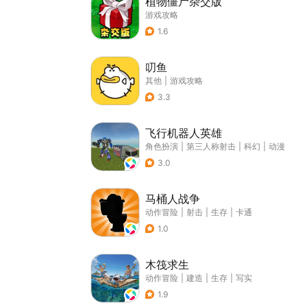
植物僵尸杂交版
游戏攻略
1.6
叨鱼
其他
|
游戏攻略
3.3
飞行机器人英雄
角色扮演
|
第三人称射击
|
科幻
|
动漫
3.0
马桶人战争
动作冒险
|
射击
|
生存
|
卡通
1.0
木筏求生
动作冒险
|
建造
|
生存
|
写实
1.9