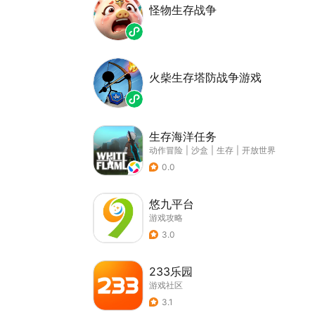
怪物生存战争
火柴生存塔防战争游戏
生存海洋任务
动作冒险
|
沙盒
|
生存
|
开放世界
0.0
悠九平台
游戏攻略
3.0
233乐园
游戏社区
3.1