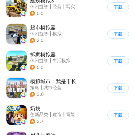
建筑模拟3
休闲益智
|
经营
|
写实
下载
|
建造模拟
0.0
超市模拟器
休闲益智
|
模拟
下载
|
文字游戏
|
经营
2.0
拆家模拟器
休闲益智
|
生活模拟
下载
|
解压
|
写实
0.0
模拟城市：我是市长
策略
|
城市经营
下载
|
模拟城市
|
开放世界
3.0
奶块
创新品类
|
建造
|
冒险
下载
|
开放世界
3.7