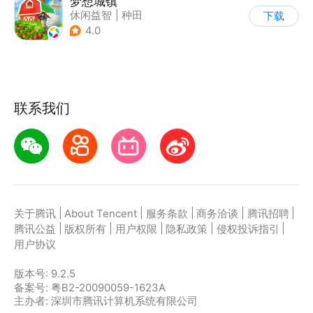
梦想城镇
休闲益智
|
种田
下载
|
田园生活
|
中国风
4.0
联系我们
|
|
|
|
|
关于腾讯
About Tencent
服务条款
商务洽谈
腾讯招聘
|
|
|
|
|
腾讯公益
版权所有
用户权限
隐私政策
侵权投诉指引
用户协议
版本号:
9.2.5
备案号: 粤B2-20090059-1623A
主办者: 深圳市腾讯计算机系统有限公司