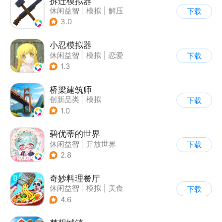
拆迁模拟器
休闲益智
|
模拟
|
解压
下载
|
写实
3.0
小忍模拟器
休闲益智
|
模拟
|
恋爱
下载
|
女性向
1.3
桥梁建筑师
创新品类
|
模拟
下载
|
学习教育
|
像素风
1.0
碧优蒂的世界
休闲益智
|
开放世界
下载
|
Q版
|
捏脸
2.8
奇妙料理餐厅
休闲益智
|
模拟
|
美食
下载
|
宝宝巴士
4.6