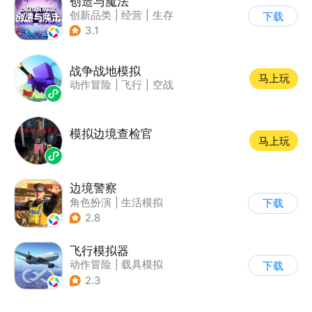
创造与魔法
创新品类
|
经营
|
生存
下载
|
开放世界
3.1
战争战地模拟
马上玩
动作冒险
|
飞行
|
空战
模拟边境查检官
马上玩
边境警察
角色扮演
|
生活模拟
下载
|
写实
2.8
飞行模拟器
动作冒险
|
载具模拟
下载
|
飞机
|
写实
2.3