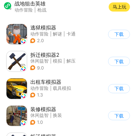
战地狙击英雄
马上玩
动作冒险
|
枪战
逃狱模拟器
动作冒险
|
解谜
|
卡通
下载
|
模拟
2.0
拆迁模拟器2
休闲益智
|
模拟
|
解压
下载
|
写实
9.0
出租车模拟器
动作冒险
|
载具模拟
下载
|
汽车
|
写实
1.3
装修模拟器
休闲益智
|
换装
下载
|
女性向
|
写实
1.0