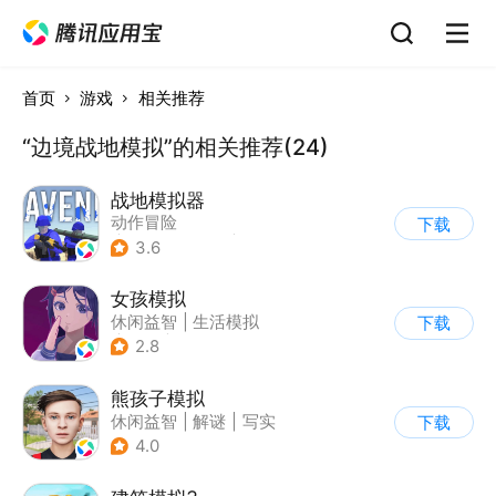
首页
游戏
相关推荐
“边境战地模拟”的相关推荐(24)
战地模拟器
动作冒险
下载
|
第一人称射击
|
枪战
3.6
女孩模拟
休闲益智
|
生活模拟
下载
|
校园
|
卡通
2.8
熊孩子模拟
休闲益智
|
解谜
|
写实
下载
4.0