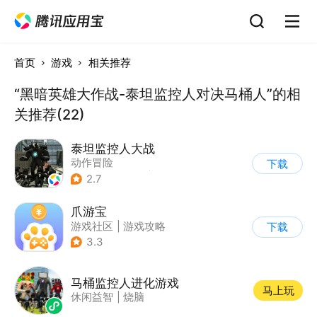
首页
游戏
相关推荐
“黑暗英雄大作战-泰坦监控人对决马桶人”的相
关推荐(22)
泰坦监控人大战
动作冒险
下载
|
第一人称射击
|
冒险
2.7
|
开放世界
爪游宝
游戏社区
|
游戏攻略
下载
3.3
马桶监控人进化游戏
马上玩
休闲益智
|
烧脑