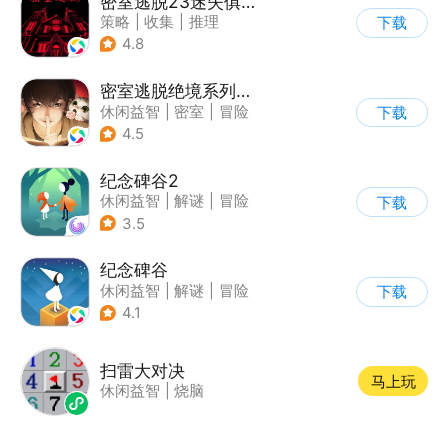
密室逃脱23迷失俱乐部
策略
|
收集
|
推理
下载
|
密室逃脱
4.8
密室逃脱绝境系列3画仙奇缘
休闲益智
|
密室
|
冒险
下载
|
密室逃脱
4.5
纪念碑谷2
休闲益智
|
解谜
|
冒险
下载
|
清新
3.5
纪念碑谷
休闲益智
|
解谜
|
冒险
下载
|
治愈
4.1
扫雷大对决
马上玩
休闲益智
|
烧脑