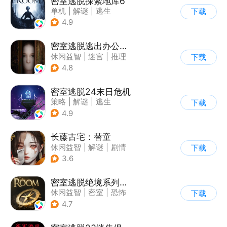
密室逃脱探索地库6
单机
|
解谜
|
逃生
下载
|
写实
4.9
密室逃脱逃出办公室3
休闲益智
|
迷宫
|
推理
下载
|
密室逃脱
4.8
密室逃脱24末日危机
策略
|
解谜
|
逃生
下载
|
密室逃脱
4.9
长藤古宅：替童
休闲益智
|
解谜
|
剧情
下载
|
密室
3.6
密室逃脱绝境系列2海盗船
休闲益智
|
密室
|
恐怖
下载
|
密室逃脱
4.7