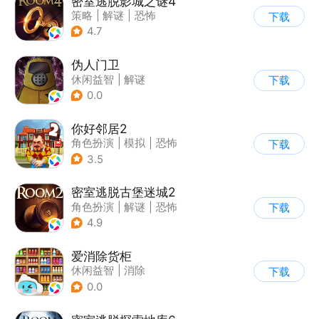
密室逃脱影城之谜4
策略
|
解谜
|
恐怖
下载
|
密室逃脱
4.7
伪人门卫
休闲益智
|
解谜
下载
0.0
你好邻居2
角色扮演
|
模拟
|
恐怖
下载
|
卡通
3.5
密室逃脱古堡迷城2
角色扮演
|
解谜
|
恐怖
下载
|
密室逃脱
4.9
爱消除货柜
休闲益智
|
消除
下载
0.0