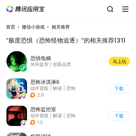
首页
微信小游戏
相关推荐
“极度恐惧（恐怖怪物追逐）”的相关推荐(31)
恐惧电梯
马上玩
休闲益智
|
创新品类
恐怖冰淇淋6
动作冒险
|
解谜
|
恐怖
下载
|
暗黑
2.6
恐怖监控室
动作冒险
|
解谜
|
恐怖
下载
|
剧情
1.0