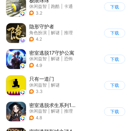
极限球球
休闲益智
|
跑酷
|
卡通
下载
3.2
隐形守护者
角色扮演
|
解谜
|
推理
下载
|
端游移植
4.2
密室逃脱17守护公寓
休闲益智
|
解谜
|
恐怖
下载
|
密室逃脱
4.9
只有一道门
休闲益智
|
解谜
下载
|
像素风
|
通关
3.3
密室逃脱求生系列1极地冒险
休闲益智
|
解谜
|
推理
下载
|
密室逃脱
4.8