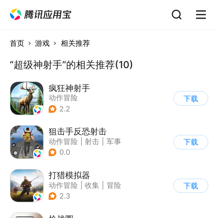
首页
游戏
相关推荐
“超级神射手”的相关推荐(10)
疯狂神射手
动作冒险
下载
|
第一人称射击
|
枪战
2.2
|
写实
狙击手反恐射击
动作冒险
|
射击
|
军事
下载
|
战术竞技
0.0
打猎模拟器
动作冒险
|
收集
|
冒险
下载
|
开放世界
2.3