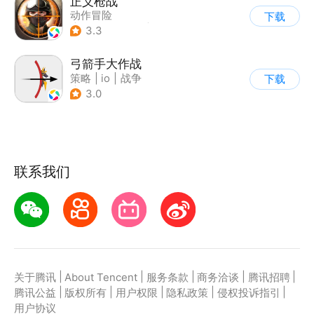
正义枪战
动作冒险
下载
|
第一人称射击
|
枪战
3.3
|
战术竞技
弓箭手大作战
策略
|
io
|
战争
下载
|
非对称竞技
3.0
联系我们
|
|
|
|
|
关于腾讯
About Tencent
服务条款
商务洽谈
腾讯招聘
|
|
|
|
|
腾讯公益
版权所有
用户权限
隐私政策
侵权投诉指引
用户协议