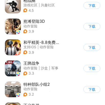
枪战圈
游戏社区
|
兴趣社区
下载
4.5
抢滩登陆3D
动作冒险
下载
|
第一人称射击
|
枪战
3.9
|
抢滩登陆
和平精英-8.8免费领20连抽
支持iOS
|
动作冒险
下载
|
PvP
|
枪战
3.9
王牌战争
动作冒险
|
沙盒
|
军事
下载
|
开放世界
3.3
特种部队小组2
动作冒险
下载
|
第一人称射击
|
枪战
3.2
|
写实