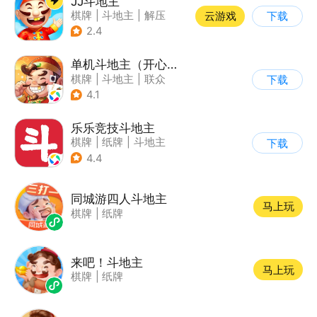
JJ斗地主
棋牌
|
斗地主
|
解压
云游戏
下载
|
清新
2.4
单机斗地主（开心版）
棋牌
|
斗地主
|
联众
下载
4.1
乐乐竞技斗地主
棋牌
|
纸牌
|
斗地主
下载
4.4
同城游四人斗地主
马上玩
棋牌
|
纸牌
来吧！斗地主
马上玩
棋牌
|
纸牌