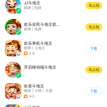
JJ斗地主
马上玩
棋牌
|
纸牌
欢乐全民斗地主软件 V1.0.0
马上玩
棋牌
|
纸牌
欢乐单机斗地主
棋牌
|
斗地主
下载
3.6
开启移动端斗地主
马上玩
欢喜斗地主
棋牌
|
卡牌
|
卡通
下载
|
斗地主
4.0