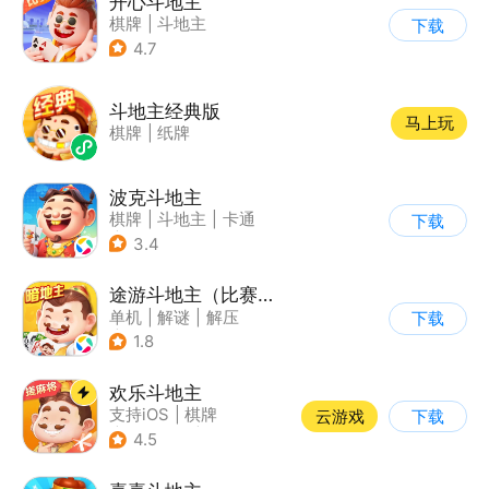
开心斗地主
棋牌
|
斗地主
下载
4.7
斗地主经典版
马上玩
棋牌
|
纸牌
波克斗地主
棋牌
|
斗地主
|
卡通
下载
|
休闲益智
3.4
途游斗地主（比赛版）
单机
|
解谜
|
解压
下载
|
匹配对战
1.8
欢乐斗地主
支持iOS
|
棋牌
云游戏
下载
|
即时战略
|
Q版
4.5