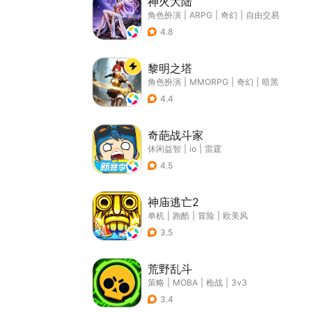
神火大陆
角色扮演
|
ARPG
|
奇幻
|
自由交易
4.8
黎明之塔
角色扮演
|
MMORPG
|
奇幻
|
暗黑
4.4
奇葩战斗家
休闲益智
|
io
|
雷霆
4.5
神庙逃亡2
单机
|
跑酷
|
冒险
|
欧美风
3.5
荒野乱斗
策略
|
MOBA
|
枪战
|
3v3
3.4