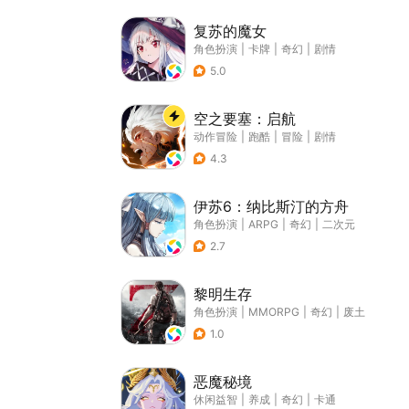
复苏的魔女
角色扮演
|
卡牌
|
奇幻
|
剧情
5.0
空之要塞：启航
动作冒险
|
跑酷
|
冒险
|
剧情
4.3
伊苏6：纳比斯汀的方舟
角色扮演
|
ARPG
|
奇幻
|
二次元
2.7
黎明生存
角色扮演
|
MMORPG
|
奇幻
|
废土
1.0
恶魔秘境
休闲益智
|
养成
|
奇幻
|
卡通