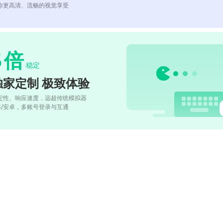
你更高清、流畅的视觉享受
5
倍
稳定
独家定制 极致体验
定性、响应速度，远超传统模拟器
OS/安卓，多账号登录与互通