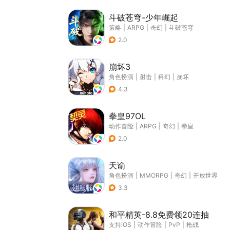
斗破苍穹-少年崛起
策略
|
ARPG
|
奇幻
|
斗破苍穹
2.0
崩坏3
角色扮演
|
射击
|
科幻
|
崩坏
4.3
拳皇97OL
动作冒险
|
ARPG
|
奇幻
|
拳皇
2.0
天谕
角色扮演
|
MMORPG
|
奇幻
|
开放世界
3.3
和平精英-8.8免费领20连抽
支持iOS
|
动作冒险
|
PvP
|
枪战