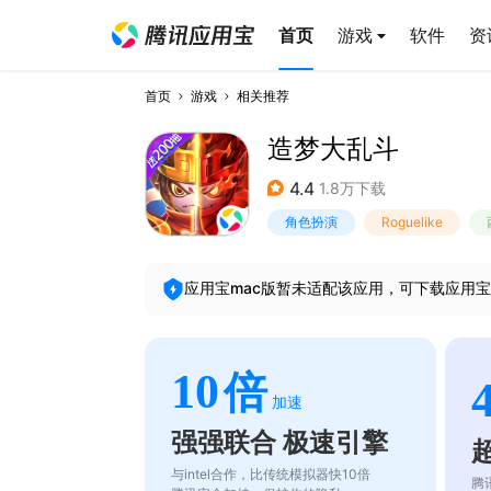
首页
游戏
软件
资
首页
游戏
相关推荐
造梦大乱斗
4.4
1.8万下载
角色扮演
Roguelike
应用宝mac版暂未适配该应用，可下载应用宝
10
倍
加速
强强联合 极速引擎
与intel合作，比传统模拟器快10倍
腾