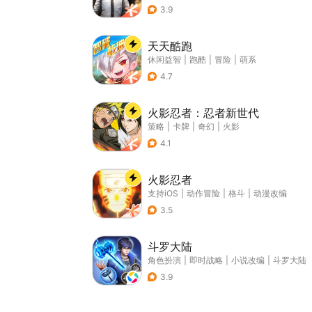
3.9
天天酷跑
休闲益智
|
跑酷
|
冒险
|
萌系
4.7
火影忍者：忍者新世代
策略
|
卡牌
|
奇幻
|
火影
4.1
火影忍者
支持iOS
|
动作冒险
|
格斗
|
动漫改编
3.5
斗罗大陆
角色扮演
|
即时战略
|
小说改编
|
斗罗大陆
3.9