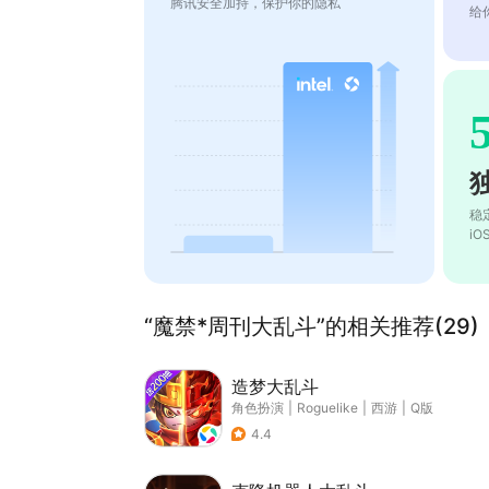
腾讯安全加持，保护你的隐私
给
稳
i
“魔禁*周刊大乱斗”的相关推荐(29)
造梦大乱斗
角色扮演
|
Roguelike
|
西游
|
Q版
4.4