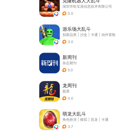
克隆机器人大乱斗
深圳市钜宝游信息技术有限公司
0.0
游乐场大乱斗
创新品类
|
沙盒
|
卡通
|
动作冒险
3.0
新周刊
杂志期刊
5.0
龙周刊
股票
0.0
萌龙大乱斗
角色扮演
|
模拟
|
恐龙
|
卡通
3.7