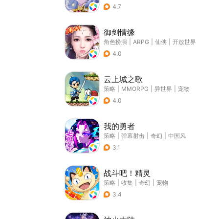
4.7
御剑情缘
角色扮演
|
ARPG
|
仙侠
|
开放世界
4.0
云上城之歌
策略
|
MMORPG
|
异世界
|
宠物
4.0
我的勇者
策略
|
弹幕射击
|
奇幻
|
中国风
3.1
战斗吧！精灵
策略
|
收集
|
奇幻
|
宠物
3.4