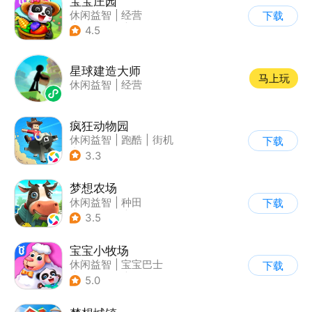
宝宝庄园
休闲益智
|
经营
下载
|
田园生活
|
宝宝巴士
4.5
星球建造大师
马上玩
休闲益智
|
经营
疯狂动物园
休闲益智
|
跑酷
|
街机
下载
|
像素风
3.3
梦想农场
休闲益智
|
种田
下载
|
田园生活
|
卡通
3.5
宝宝小牧场
休闲益智
|
宝宝巴士
下载
|
学习教育
|
儿童游戏
5.0