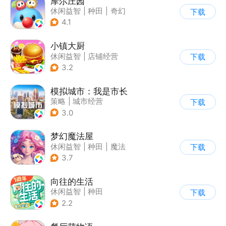
摩尔庄园
休闲益智
|
种田
|
奇幻
下载
|
摩尔庄园
4.1
小镇大厨
休闲益智
|
店铺经营
下载
|
美食
|
卡通
3.2
模拟城市：我是市长
策略
|
城市经营
下载
|
模拟城市
|
开放世界
3.0
梦幻魔法屋
休闲益智
|
种田
|
魔法
下载
|
卡通
3.7
向往的生活
休闲益智
|
种田
下载
|
影视改编
|
治愈
2.2