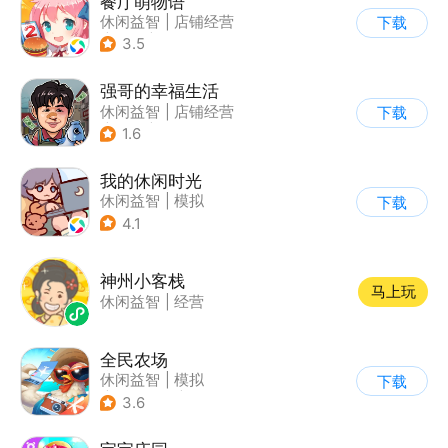
餐厅萌物语
休闲益智
|
店铺经营
下载
|
美食
|
萌系
3.5
强哥的幸福生活
休闲益智
|
店铺经营
下载
|
卡通
|
Q版
1.6
我的休闲时光
休闲益智
|
模拟
下载
4.1
神州小客栈
马上玩
休闲益智
|
经营
全民农场
休闲益智
|
模拟
下载
|
田园生活
|
卡通
3.6