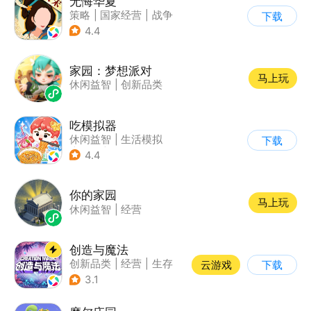
无悔华夏
策略
|
国家经营
|
战争
下载
|
中国风
4.4
家园：梦想派对
马上玩
休闲益智
|
创新品类
吃模拟器
休闲益智
|
生活模拟
下载
|
美食
|
卡通
4.4
你的家园
马上玩
休闲益智
|
经营
创造与魔法
创新品类
|
经营
|
生存
云游戏
下载
|
开放世界
3.1