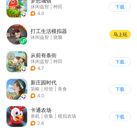
梦想城镇
休闲益智
|
种田
下载
|
田园生活
|
中国风
4.0
打工生活模拟器
马上玩
休闲益智
|
烧脑
从前有条街
休闲益智
|
种田
下载
|
田园生活
|
古风
4.7
新庄园时代
策略
|
经营
|
美食
下载
|
自由交易
4.0
卡通农场
单机
|
收集
|
模拟农场
下载
|
卡通
2.6