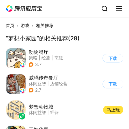
首页
游戏
相关推荐
“梦想小家园”的相关推荐(28)
动物餐厅
策略
|
经营
|
烹饪
下载
|
宠物
3.7
威玛传奇餐厅
休闲益智
|
店铺经营
下载
|
美食
|
卡通
2.7
梦想动物城
马上玩
休闲益智
|
经营