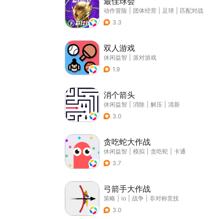
最佳球会
动作冒险
|
团体经营
|
足球
|
匹配对战
3.3
双人游戏
休闲益智
|
派对游戏
1.9
消个箭头
休闲益智
|
消除
|
解压
|
清新
3.0
贪吃蛇大作战
休闲益智
|
模拟
|
贪吃蛇
|
卡通
3.7
弓箭手大作战
策略
|
io
|
战争
|
非对称竞技
3.0