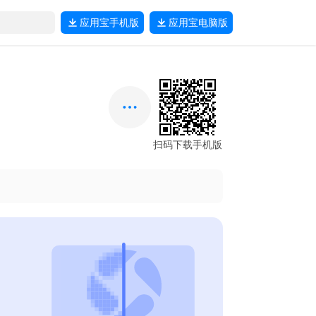
应用宝
手机版
应用宝
电脑版
扫码下载手机版