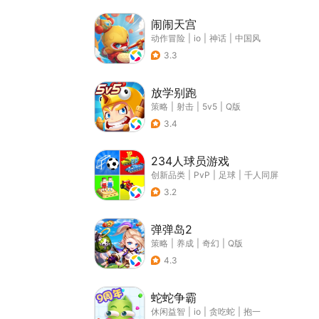
闹闹天宫
动作冒险
|
io
|
神话
|
中国风
3.3
放学别跑
策略
|
射击
|
5v5
|
Q版
3.4
234人球员游戏
创新品类
|
PvP
|
足球
|
千人同屏
3.2
弹弹岛2
策略
|
养成
|
奇幻
|
Q版
4.3
蛇蛇争霸
休闲益智
|
io
|
贪吃蛇
|
抱一