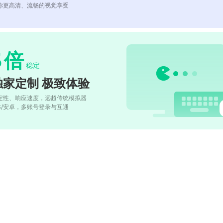
你更高清、流畅的视觉享受
5
倍
稳定
独家定制 极致体验
定性、响应速度，远超传统模拟器
OS/安卓，多账号登录与互通