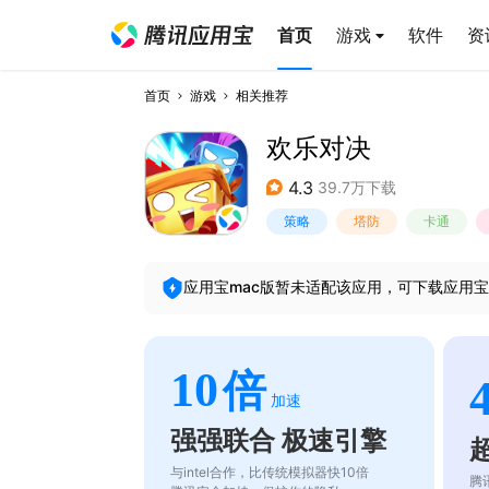
首页
游戏
软件
资
首页
游戏
相关推荐
欢乐对决
4.3
39.7万下载
策略
塔防
卡通
应用宝mac版暂未适配该应用，可下载应用宝
10
倍
加速
强强联合 极速引擎
与intel合作，比传统模拟器快10倍
腾