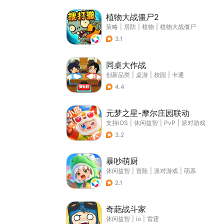
植物大战僵尸2
策略
|
塔防
|
植物
|
植物大战僵尸
3.1
同桌大作战
创新品类
|
桌游
|
校园
|
卡通
4.4
元梦之星-摩尔庄园联动
支持iOS
|
休闲益智
|
PvP
|
派对游戏
3.2
暴吵萌厨
休闲益智
|
冒险
|
派对游戏
|
萌系
2.1
奇葩战斗家
休闲益智
|
io
|
雷霆