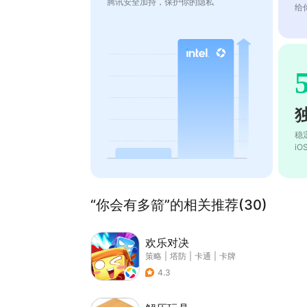
腾讯安全加持，保护你的隐私
给
稳
i
“你会有多箭”的相关推荐(30)
欢乐对决
策略
|
塔防
|
卡通
|
卡牌
4.3