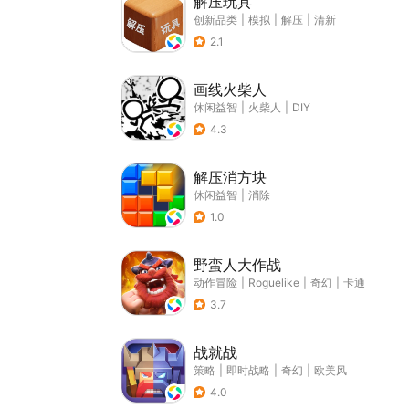
解压玩具
创新品类
|
模拟
|
解压
|
清新
2.1
画线火柴人
休闲益智
|
火柴人
|
DIY
4.3
解压消方块
休闲益智
|
消除
1.0
野蛮人大作战
动作冒险
|
Roguelike
|
奇幻
|
卡通
3.7
战就战
策略
|
即时战略
|
奇幻
|
欧美风
4.0