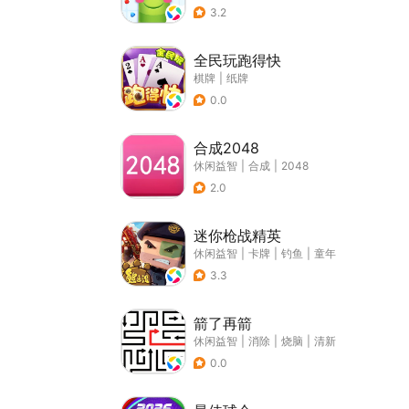
3.2
全民玩跑得快
棋牌
|
纸牌
0.0
合成2048
休闲益智
|
合成
|
2048
2.0
迷你枪战精英
休闲益智
|
卡牌
|
钓鱼
|
童年
3.3
箭了再箭
休闲益智
|
消除
|
烧脑
|
清新
0.0