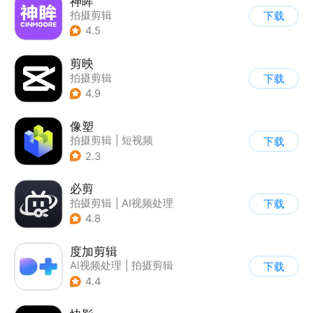
神眸
拍摄剪辑
下载
4.5
剪映
拍摄剪辑
下载
4.9
像塑
拍摄剪辑
|
短视频
下载
2.3
必剪
拍摄剪辑
|
AI视频处理
下载
4.8
度加剪辑
AI视频处理
|
拍摄剪辑
下载
4.4