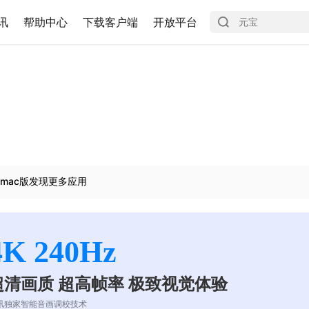
讯
帮助中心
下载客户端
开放平台
mac版发现更多应用
4K 240Hz
超清画质 超高帧率 极致视觉体验
讯独家智能音画调校技术