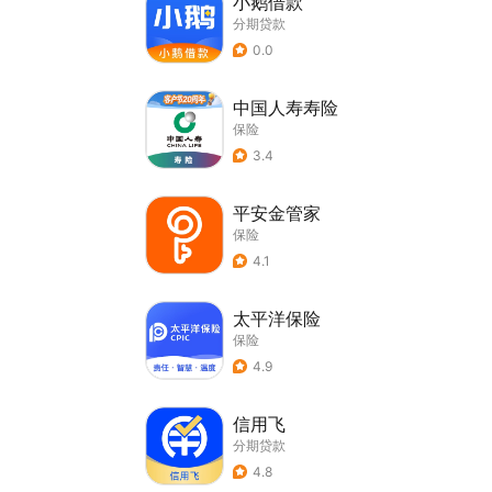
小鹅借款
分期贷款
0.0
中国人寿寿险
保险
3.4
平安金管家
保险
4.1
太平洋保险
保险
4.9
信用飞
分期贷款
4.8