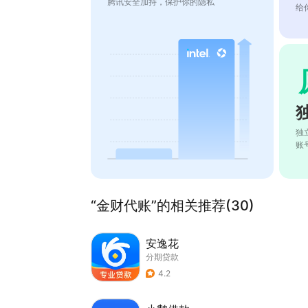
腾讯安全加持，保护你的隐私
给
独
账
“金财代账”的相关推荐(30)
安逸花
分期贷款
4.2