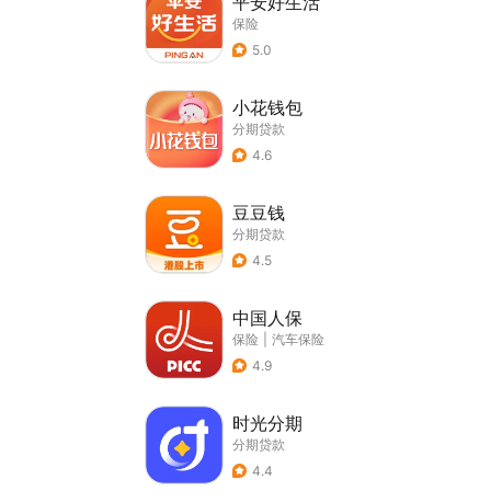
平安好生活
保险
5.0
小花钱包
分期贷款
4.6
豆豆钱
分期贷款
4.5
中国人保
保险
|
汽车保险
4.9
时光分期
分期贷款
4.4