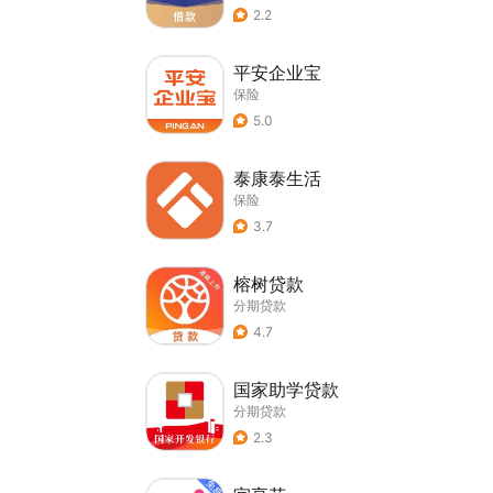
2.2
平安企业宝
保险
5.0
泰康泰生活
保险
3.7
榕树贷款
分期贷款
4.7
国家助学贷款
分期贷款
2.3