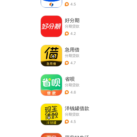
4.5
好分期
分期贷款
4.2
急用借
分期贷款
4.7
省呗
分期贷款
4.6
洋钱罐借款
分期贷款
4.5