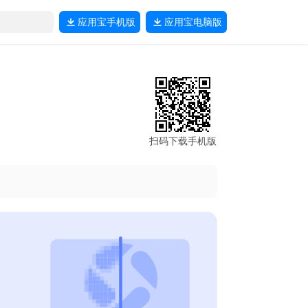
应用宝
手机版
应用宝
电脑版
扫码下载手机版