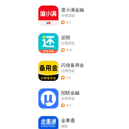
度小满金融
分期贷款
4.1
还呗
分期贷款
4.4
闪借备用金
分期贷款
1.0
招联金融
分期贷款
4.7
金事通
保险