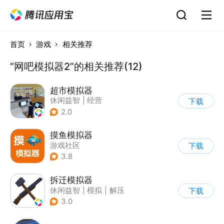
首页
游戏
相关推荐
“网吧模拟器2”的相关推荐(12)
超市模拟器
休闲益智
|
经营
下载
|
文字游戏
|
模拟
2.0
摸鱼模拟器
游戏社区
下载
3.8
拆迁模拟器
休闲益智
|
模拟
|
解压
下载
|
写实
3.0