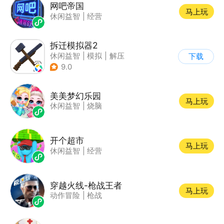
网吧帝国
马上玩
休闲益智
|
经营
拆迁模拟器2
休闲益智
|
模拟
|
解压
下载
|
卡通
9.0
美美梦幻乐园
马上玩
休闲益智
|
烧脑
开个超市
马上玩
休闲益智
|
经营
穿越火线-枪战王者
马上玩
动作冒险
|
枪战