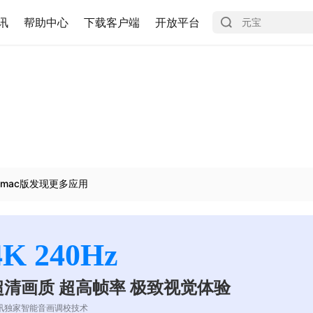
讯
帮助中心
下载客户端
开放平台
mac版发现更多应用
4K 240Hz
超清画质 超高帧率 极致视觉体验
讯独家智能音画调校技术