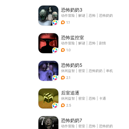
恐怖奶奶3
动作冒险
|
解谜
|
恐怖
|
恐怖奶奶
1.1
恐怖监控室
动作冒险
|
解谜
|
恐怖
|
剧情
1.0
恐怖奶奶5
休闲益智
|
密室
|
恐怖奶奶
|
单机
2.1
后室追逐
休闲益智
|
密室
|
恐怖
|
卡通
2.5
恐怖奶奶7
动作冒险
|
密室
|
恐怖
|
恐怖奶奶