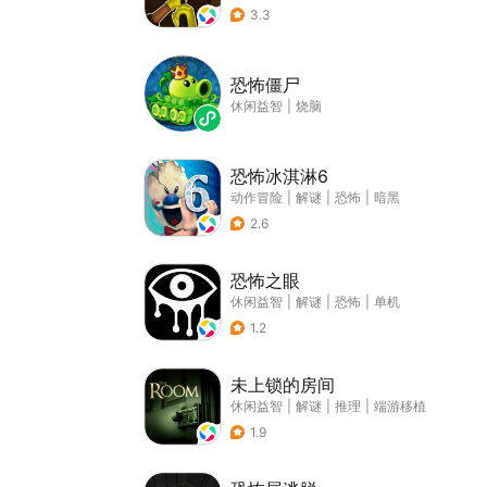
3.3
恐怖僵尸
休闲益智
|
烧脑
恐怖冰淇淋6
动作冒险
|
解谜
|
恐怖
|
暗黑
2.6
恐怖之眼
休闲益智
|
解谜
|
恐怖
|
单机
1.2
未上锁的房间
休闲益智
|
解谜
|
推理
|
端游移植
1.9