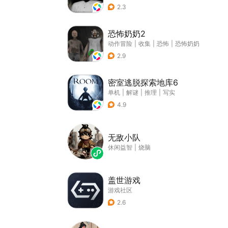
2.3
恐怖奶奶2
动作冒险
|
收集
|
恐怖
|
恐怖奶奶
2.9
密室逃脱探索地库6
单机
|
解谜
|
推理
|
写实
4.9
无敌小队
休闲益智
|
烧脑
盖世游戏
游戏社区
2.6