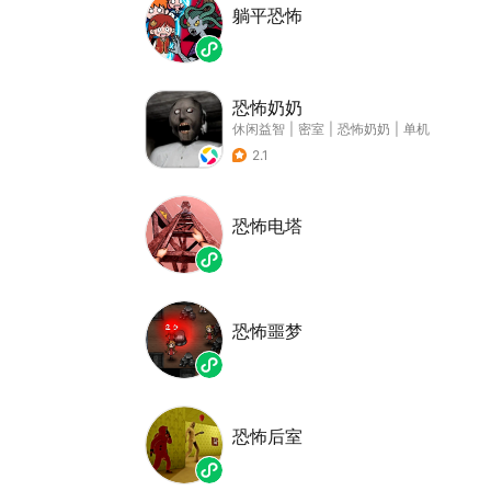
躺平恐怖
恐怖奶奶
休闲益智
|
密室
|
恐怖奶奶
|
单机
2.1
恐怖电塔
恐怖噩梦
恐怖后室