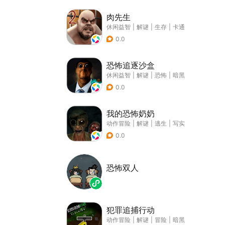
肉先生
休闲益智
|
解谜
|
生存
|
卡通
0.0
恐怖追逐沙盒
休闲益智
|
解谜
|
恐怖
|
暗黑
0.0
我的恐怖奶奶
动作冒险
|
解谜
|
逃生
|
写实
0.0
恐怖双人
犯罪追捕行动
动作冒险
|
解谜
|
冒险
|
暗黑