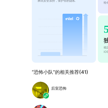
腾讯安全加持，保护你的隐私
给
稳
i
“恐怖小队”的相关推荐(41)
后室恐怖