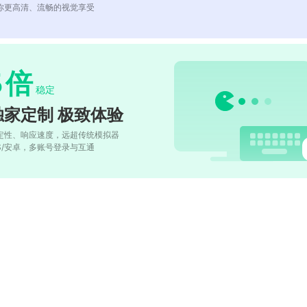
你更高清、流畅的视觉享受
5
倍
稳定
独家定制 极致体验
定性、响应速度，远超传统模拟器
OS/安卓，多账号登录与互通