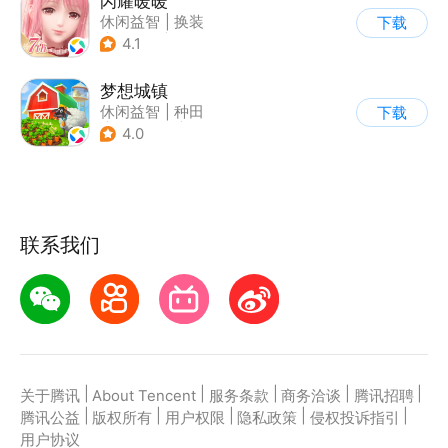
闪耀暖暖
休闲益智
|
换装
下载
|
美少女
|
二次元
4.1
梦想城镇
休闲益智
|
种田
下载
|
田园生活
|
中国风
4.0
联系我们
|
|
|
|
|
关于腾讯
About Tencent
服务条款
商务洽谈
腾讯招聘
|
|
|
|
|
腾讯公益
版权所有
用户权限
隐私政策
侵权投诉指引
用户协议