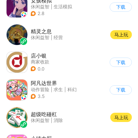
女孩模拟
休闲益智
|
生活模拟
下载
|
校园
|
卡通
2.8
精灵之息
马上玩
休闲益智
|
经营
店小银
商家收款
下载
0.0
阿凡达世界
动作冒险
|
求生
|
科幻
下载
|
开放世界
3.5
超级吃碰杠
马上玩
休闲益智
|
消除