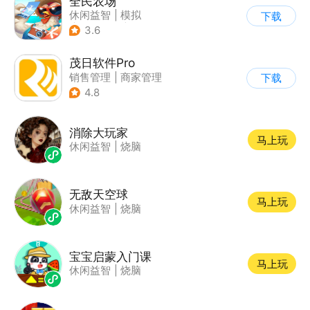
全民农场
休闲益智
|
模拟
下载
|
田园生活
|
卡通
3.6
茂日软件Pro
销售管理
|
商家管理
下载
4.8
消除大玩家
马上玩
休闲益智
|
烧脑
无敌天空球
马上玩
休闲益智
|
烧脑
宝宝启蒙入门课
马上玩
休闲益智
|
烧脑