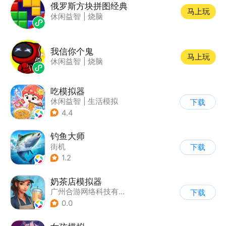
俄罗斯方块拼图经典
马上玩
休闲益智
|
烧脑
我信你个鬼
马上玩
休闲益智
|
烧脑
吃模拟器
休闲益智
|
生活模拟
下载
|
美食
|
卡通
4.4
钓鱼大师
街机
下载
1.2
奶茶店模拟器
广州合游网络科技有限公司
下载
0.0