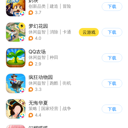
奶块
创新品类
|
建造
|
冒险
下载
|
开放世界
3.7
梦幻花园
休闲益智
|
消除
|
卡通
云游戏
下载
|
创梦天地
4.0
QQ农场
休闲益智
|
种田
下载
|
田园生活
|
卡通
2.9
疯狂动物园
休闲益智
|
跑酷
|
街机
下载
|
像素风
3.3
无悔华夏
策略
|
国家经营
|
战争
下载
|
中国风
4.4