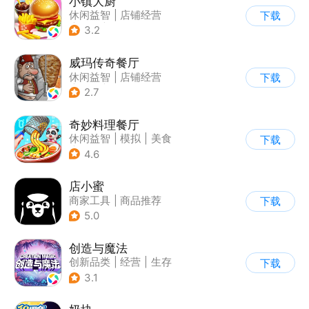
小镇大厨
休闲益智
|
店铺经营
下载
|
美食
|
卡通
3.2
威玛传奇餐厅
休闲益智
|
店铺经营
下载
|
美食
|
卡通
2.7
奇妙料理餐厅
休闲益智
|
模拟
|
美食
下载
|
宝宝巴士
4.6
店小蜜
商家工具
|
商品推荐
下载
5.0
创造与魔法
创新品类
|
经营
|
生存
下载
|
开放世界
3.1