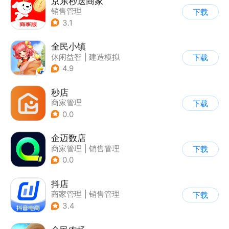
京东秒送商家
销售管理
下载
3.1
全民小镇
休闲益智
|
建造模拟
下载
|
卡通
|
腾讯
4.9
秒店
商家管理
下载
0.0
企迈数店
商家管理
|
销售管理
下载
0.0
抖店
商家管理
|
销售管理
下载
3.4