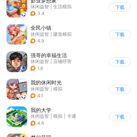
影业梦想家
休闲益智
|
生活模拟
下载
|
演艺圈
|
写实
3.4
全民小镇
休闲益智
|
建造模拟
下载
|
卡通
|
腾讯
4.9
强哥的幸福生活
休闲益智
|
店铺经营
下载
|
卡通
|
Q版
1.6
我的休闲时光
休闲益智
|
模拟
下载
4.1
我的大学
休闲益智
|
模拟
|
卡通
下载
|
九游
4.6