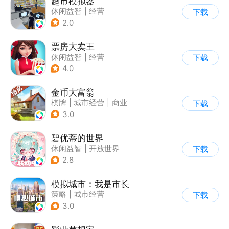
超市模拟器
休闲益智
|
经营
下载
|
文字游戏
|
模拟
2.0
票房大卖王
休闲益智
|
经营
下载
|
演艺圈
|
偶像
4.0
金币大富翁
棋牌
|
城市经营
|
商业
下载
|
脑洞
3.0
碧优蒂的世界
休闲益智
|
开放世界
下载
|
Q版
|
捏脸
2.8
模拟城市：我是市长
策略
|
城市经营
下载
|
模拟城市
|
开放世界
3.0