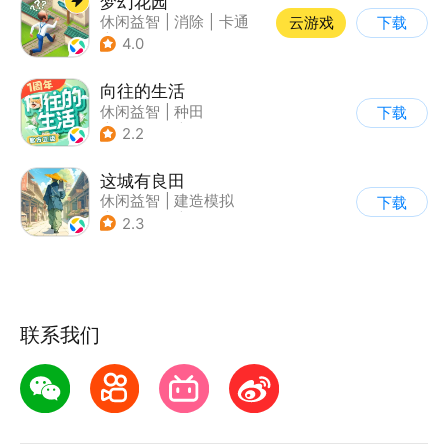
梦幻花园
休闲益智
|
消除
|
卡通
云游戏
下载
|
创梦天地
4.0
向往的生活
休闲益智
|
种田
下载
|
影视改编
|
治愈
2.2
这城有良田
休闲益智
|
建造模拟
下载
|
架空历史
|
古风
2.3
联系我们