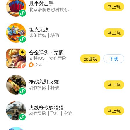
最牛射击手
马上玩
北京豪腾创想科技有限公司
坦克无敌
马上玩
休闲益智
|
塔防
合金弹头：觉醒
支持iOS
|
动作冒险
云游戏
下载
|
射击
|
街机
2.4
枪战荒野英雄
马上玩
动作冒险
|
枪战
火线枪战躲猫猫
马上玩
动作冒险
|
飞行
|
空战