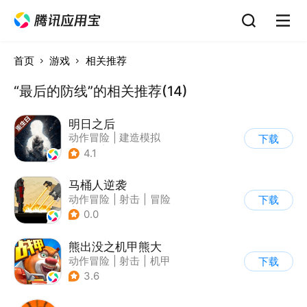
首页
游戏
相关推荐
“最后的防线”的相关推荐(14)
明日之后
动作冒险
|
建造模拟
下载
|
丧尸
|
明日之后
4.1
马桶人逆袭
动作冒险
|
射击
|
冒险
下载
|
像素风
0.0
熊出没之机甲熊大
动作冒险
|
射击
|
机甲
下载
|
熊出没
3.6