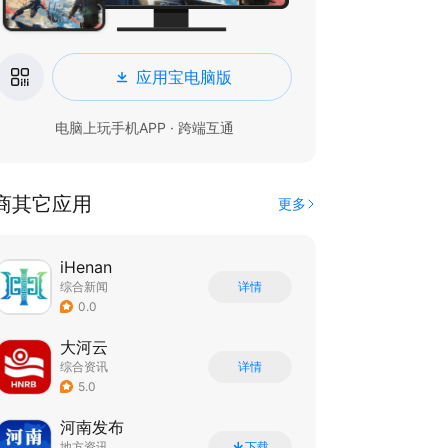
应用宝电脑版
电脑上玩手机APP · 跨端互通
商其它应用
更多
iHenan
综合新闻
详情
0.0
大河云
综合资讯
详情
5.0
河南发布
地方资讯
下载