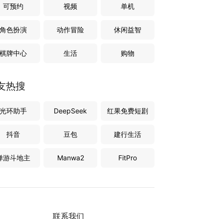
可预约
视频
单机
角色扮演
动作冒险
休闲益智
棋牌中心
生活
购物
友热搜
光环助手
DeepSeek
红果免费短剧
抖音
豆包
建行生活
禅游斗地主
Manwa2
FitPro
联系我们