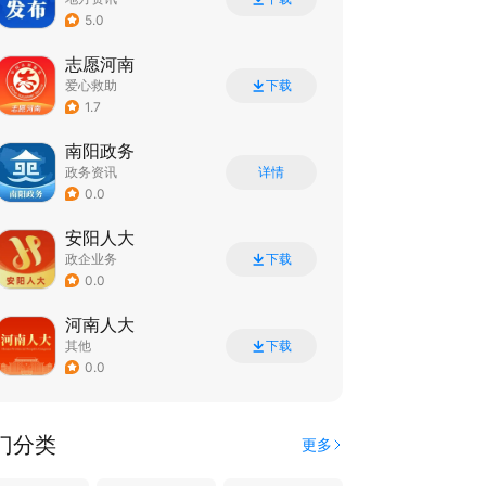
5.0
志愿河南
爱心救助
下载
1.7
南阳政务
政务资讯
详情
0.0
安阳人大
政企业务
下载
0.0
河南人大
其他
下载
0.0
门分类
更多