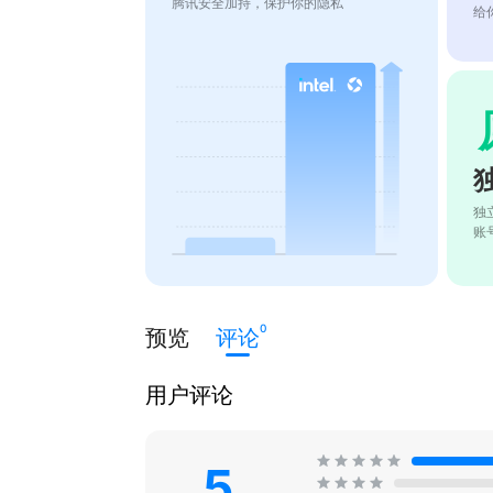
腾讯安全加持，保护你的隐私
给
独
账
0
预览
评论
用户评论
5