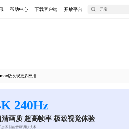
讯
帮助中心
下载客户端
开放平台
mac版发现更多应用
4K 240Hz
超清画质 超高帧率 极致视觉体验
讯独家智能音画调校技术