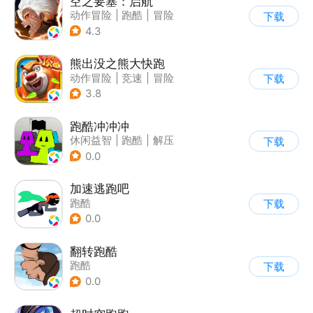
空之要塞：启航
动作冒险
|
跑酷
|
冒险
下载
|
剧情
4.3
熊出没之熊大快跑
动作冒险
|
竞速
|
冒险
下载
|
熊出没
3.8
跑酷冲冲冲
休闲益智
|
跑酷
|
解压
下载
|
清新
0.0
加速逃跑吧
跑酷
下载
0.0
翻转跑酷
跑酷
下载
0.0