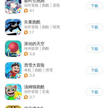
超时空跑跑
动作冒险
|
跑酷
|
冒险
下载
|
沙盒
4.1
矢量跑酷
动作冒险
|
跑酷
|
暗黑
下载
|
通关
1.7
滚动的天空
休闲益智
|
跑酷
下载
|
女性向
|
卡通
3.8
滑雪大冒险
单机
|
跑酷
|
滑雪
下载
|
游道易
3.5
汤姆猫跑酷
动作冒险
|
竞速
下载
|
汤姆猫
|
卡通
3.7