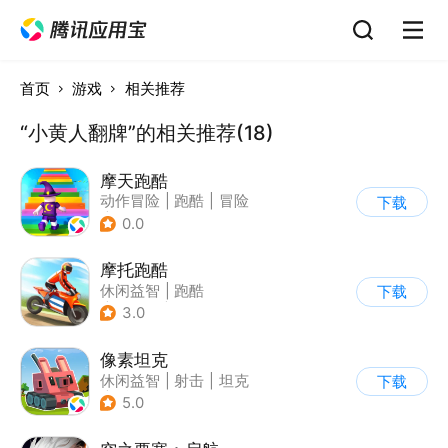
首页
游戏
相关推荐
“小黄人翻牌”的相关推荐(18)
摩天跑酷
动作冒险
|
跑酷
|
冒险
下载
|
横版过关
0.0
摩托跑酷
休闲益智
|
跑酷
下载
|
摩托车
|
横版过关
3.0
像素坦克
休闲益智
|
射击
|
坦克
下载
|
像素风
5.0