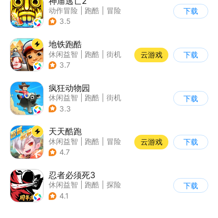
神庙逃亡2
动作冒险
|
跑酷
|
冒险
下载
|
欧美风
3.5
地铁跑酷
休闲益智
|
跑酷
|
街机
云游戏
下载
|
创梦天地
3.7
疯狂动物园
休闲益智
|
跑酷
|
街机
下载
|
像素风
3.3
天天酷跑
休闲益智
|
跑酷
|
冒险
云游戏
下载
|
萌系
4.7
忍者必须死3
休闲益智
|
跑酷
|
探险
下载
|
和风
4.1