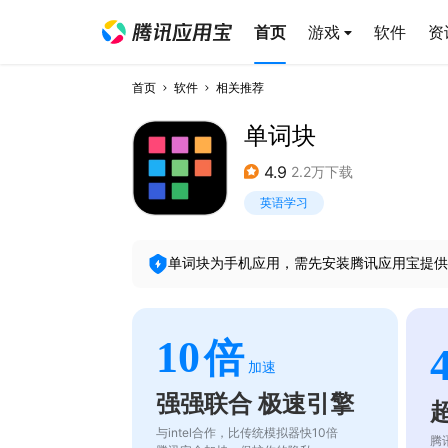
首页
游戏
软件
资
首页
软件
相关推荐
单词块
4.9
2.2万下载
英语学习
单词块
为手机应用，需先安装腾讯应用宝提供
10
倍
加速
强强联合 极速引擎
与intel合作，比传统模拟器快10倍
腾