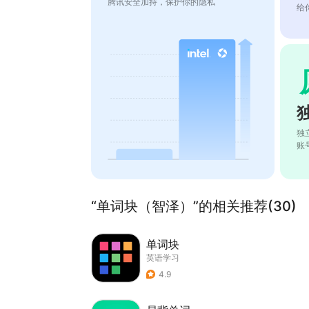
腾讯安全加持，保护你的隐私
给
独
账
“单词块（智泽）”的相关推荐(30)
单词块
英语学习
4.9