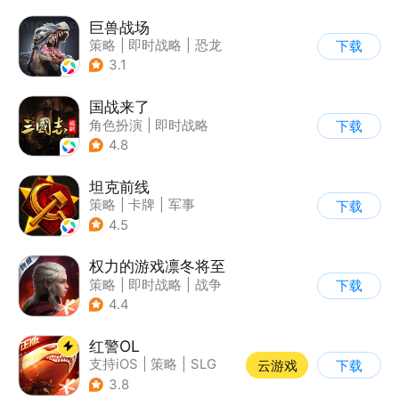
巨兽战场
策略
|
即时战略
|
恐龙
下载
|
卡牌
3.1
国战来了
角色扮演
|
即时战略
下载
|
三国
|
Q版
4.8
坦克前线
策略
|
卡牌
|
军事
下载
|
战术竞技
4.5
权力的游戏凛冬将至
策略
|
即时战略
|
战争
下载
|
权利的游戏
4.4
红警OL
支持iOS
|
策略
|
SLG
云游戏
下载
|
二战
3.8