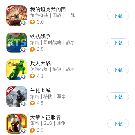
我的坦克我的团
角色扮演
|
国战
|
二战
下载
|
战术竞技
3.0
铁锈战争
策略
|
即时战略
|
战争
下载
|
像素风
2.5
兵人大战
休闲益智
|
解谜
|
战争
下载
|
文字游戏
4.3
生化围城
策略
|
塔防
|
军事
下载
|
废土
4.5
大帝国征服者
策略
|
SLG
|
战争
下载
|
帝国时代
2.9