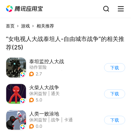
首页
游戏
相关推荐
“女电视人大战泰坦人-自由城市战争”的相关推
荐(25)
泰坦监控人大战
动作冒险
下载
|
第一人称射击
|
冒险
2.7
|
开放世界
火柴人大战争
休闲益智
|
通关
下载
|
火柴人
5.0
人类一败涂地
休闲益智
|
战争
|
卡通
下载
0.0