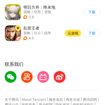
明日方舟：终末地
策略
|
经营
|
冒险
下载
|
剧情
3.6
乱世王者
策略
|
SLG
|
战争
云游戏
下载
|
中国风
4.5
联系我们
|
|
|
|
|
关于腾讯
About Tencent
服务条款
商务洽谈
腾讯招聘
|
|
|
|
|
腾讯公益
版权所有
用户权限
隐私政策
侵权投诉指引