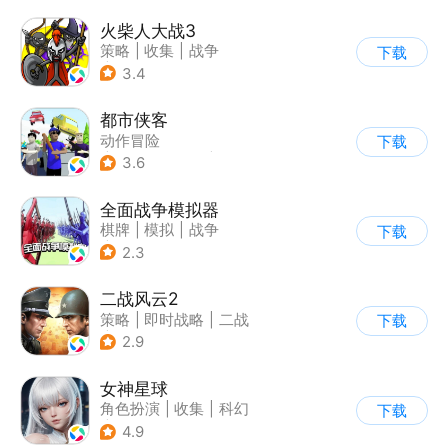
火柴人大战3
策略
|
收集
|
战争
下载
|
火柴人
3.4
都市侠客
动作冒险
下载
|
第一人称射击
|
冒险
3.6
|
开放世界
全面战争模拟器
棋牌
|
模拟
|
战争
下载
|
像素风
2.3
二战风云2
策略
|
即时战略
|
二战
下载
|
写实
2.9
女神星球
角色扮演
|
收集
|
科幻
下载
|
捏脸
4.9