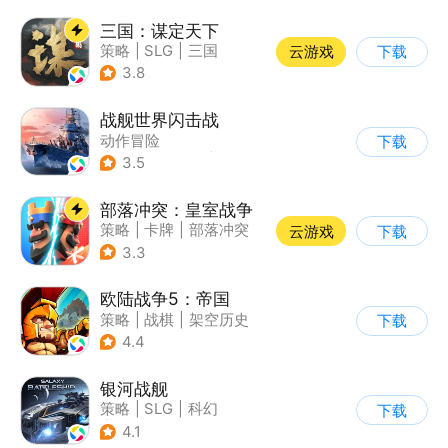
三国：谋定天下
策略
|
SLG
|
三国
云游戏
下载
|
中国风
3.8
战舰世界闪击战
动作冒险
下载
|
第三人称射击
|
战争
3.5
|
战舰世界
部落冲突：皇室战争
策略
|
卡牌
|
部落冲突
云游戏
下载
|
卡通
3.3
欧陆战争5：帝国
策略
|
战棋
|
架空历史
下载
|
欧陆战争
4.4
银河战舰
策略
|
SLG
|
科幻
下载
|
星战
4.1