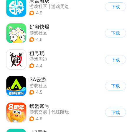
果盘游戏
游戏社区
|
游戏周边
下载
4.9
好游快爆
游戏社区
下载
4.6
租号玩
游戏周边
下载
4.4
3A云游
游戏社区
下载
4.5
螃蟹账号
游戏交易
|
代练陪玩
下载
|
游戏社区
4.9