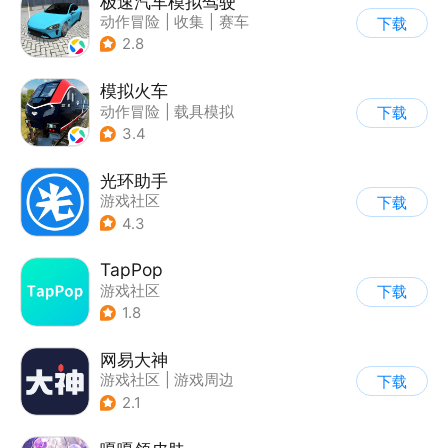
极速汽车模拟驾驶
动作冒险
|
收集
|
赛车
下载
|
漂移
2.8
模拟火车
动作冒险
|
载具模拟
下载
|
写实
3.4
光环助手
游戏社区
下载
4.3
TapPop
游戏社区
下载
1.8
网易大神
游戏社区
|
游戏周边
下载
2.1