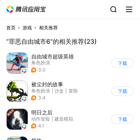
首页
游戏
相关推荐
“罪恶自由城市6”的相关推荐(23)
自由城市超级英雄
角色扮演
下载
|
第三人称射击
|
科幻
3.0
|
开放世界
被尘封的故事
角色扮演
|
沙盒
|
冒险
下载
|
开放世界
3.4
明日之后
动作冒险
|
建造模拟
下载
|
丧尸
|
明日之后
4.1