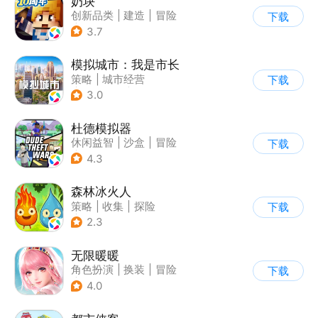
奶块
创新品类
|
建造
|
冒险
下载
|
开放世界
3.7
模拟城市：我是市长
策略
|
城市经营
下载
|
模拟城市
|
开放世界
3.0
杜德模拟器
休闲益智
|
沙盒
|
冒险
下载
|
写实
4.3
森林冰火人
策略
|
收集
|
探险
下载
|
儿童游戏
2.3
无限暖暖
角色扮演
|
换装
|
冒险
下载
|
开放世界
4.0