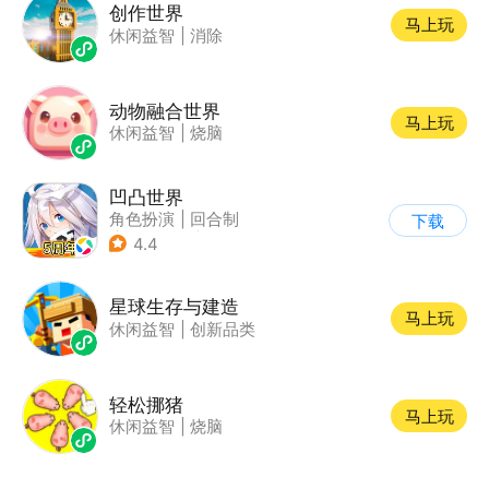
创作世界
马上玩
休闲益智
|
消除
动物融合世界
马上玩
休闲益智
|
烧脑
凹凸世界
角色扮演
|
回合制
下载
|
动漫改编
|
凹凸世界
4.4
星球生存与建造
马上玩
休闲益智
|
创新品类
轻松挪猪
马上玩
休闲益智
|
烧脑