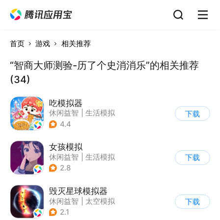
首页
游戏
相关推荐
“智商大师测验-历了个史消消乐”的相关推荐
(34)
吃模拟器
休闲益智
|
生活模拟
下载
|
美食
|
卡通
4.4
女孩模拟
休闲益智
|
生活模拟
下载
|
校园
|
卡通
2.8
毁灭星球模拟器
休闲益智
|
太空模拟
下载
|
太空
2.1