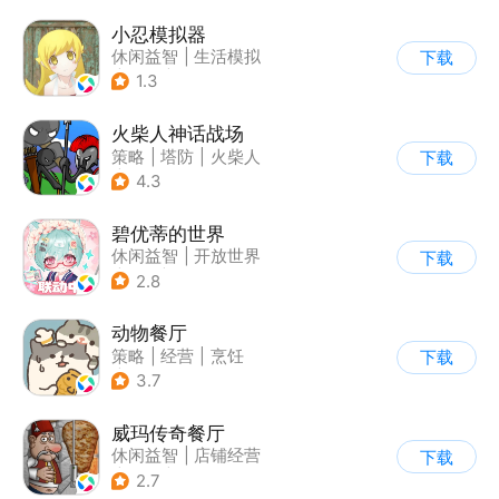
小忍模拟器
休闲益智
|
生活模拟
下载
|
恋爱
|
女性向
1.3
火柴人神话战场
策略
|
塔防
|
火柴人
下载
|
休闲益智
4.3
碧优蒂的世界
休闲益智
|
开放世界
下载
|
Q版
|
捏脸
2.8
动物餐厅
策略
|
经营
|
烹饪
下载
|
宠物
3.7
威玛传奇餐厅
休闲益智
|
店铺经营
下载
|
美食
|
卡通
2.7