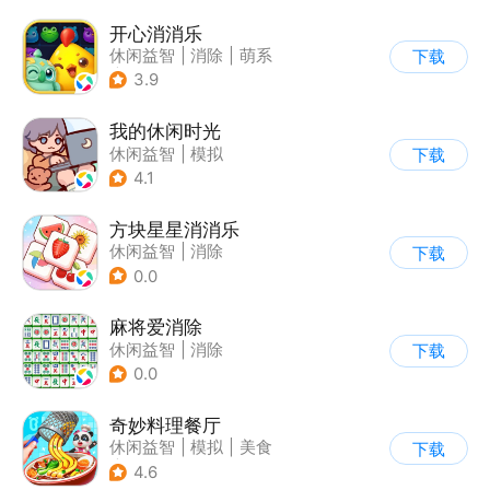
开心消消乐
休闲益智
|
消除
|
萌系
下载
|
乐元素
3.9
我的休闲时光
休闲益智
|
模拟
下载
4.1
方块星星消消乐
休闲益智
|
消除
下载
0.0
麻将爱消除
休闲益智
|
消除
下载
0.0
奇妙料理餐厅
休闲益智
|
模拟
|
美食
下载
|
宝宝巴士
4.6