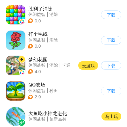
胜利了消除
休闲益智
|
消除
下载
0.0
打个毛线
休闲益智
|
消除
下载
0.0
梦幻花园
休闲益智
|
消除
|
卡通
云游戏
下载
|
创梦天地
4.0
QQ农场
休闲益智
|
种田
下载
|
田园生活
|
卡通
2.9
大鱼吃小神龙进化
马上玩
休闲益智
|
创新品类