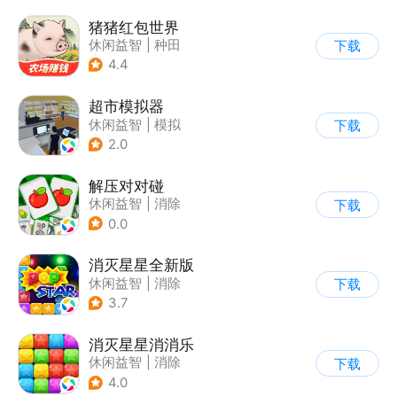
猪猪红包世界
休闲益智
|
种田
下载
|
田园生活
|
积分网赚
4.4
超市模拟器
休闲益智
|
模拟
下载
|
文字游戏
|
经营
2.0
解压对对碰
休闲益智
|
消除
下载
0.0
消灭星星全新版
休闲益智
|
消除
下载
3.7
消灭星星消消乐
休闲益智
|
消除
下载
4.0