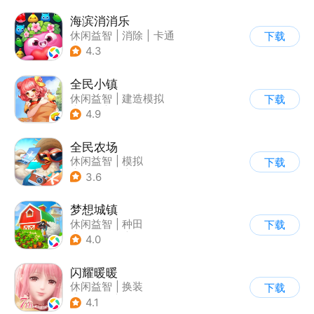
海滨消消乐
休闲益智
|
消除
|
卡通
下载
|
乐元素
4.3
全民小镇
休闲益智
|
建造模拟
下载
|
卡通
|
腾讯
4.9
全民农场
休闲益智
|
模拟
下载
|
田园生活
|
卡通
3.6
梦想城镇
休闲益智
|
种田
下载
|
田园生活
|
中国风
4.0
闪耀暖暖
休闲益智
|
换装
下载
|
女性向
|
二次元
4.1