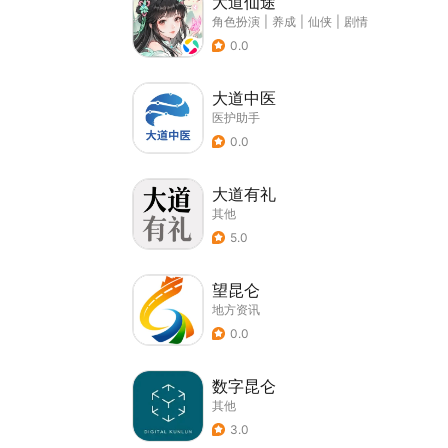
大道仙途
角色扮演
|
养成
|
仙侠
|
剧情
0.0
大道中医
医护助手
0.0
大道有礼
其他
5.0
望昆仑
地方资讯
0.0
数字昆仑
其他
3.0