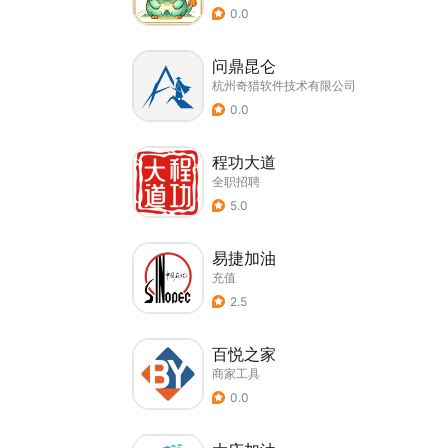
0.0
问鼎昆仑
杭州奇猎软件技术有限公司
0.0
程功大道
全职招聘
5.0
易捷加油
充值
2.5
百悦之家
商家工具
0.0