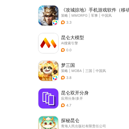
《攻城掠地》手机游戏软件（移
策略
|
MMORPG
|
军事
|
中国风
3.3
昆仑大模型
AI搜索引擎
0.0
梦三国
策略
|
MOBA
|
三国
|
中国风
3.8
昆仑双开分身
应用分身/多开
4.7
探秘昆仑
青海人民出版社有限责任公司