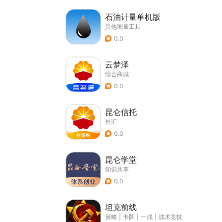
石油计量单机版
其他测量工具
0.0
云梦泽
综合商城
0.0
昆仑信托
外汇
0.0
昆仑学堂
知识共享
0.0
坦克前线
策略
|
卡牌
|
一战
|
战术竞技