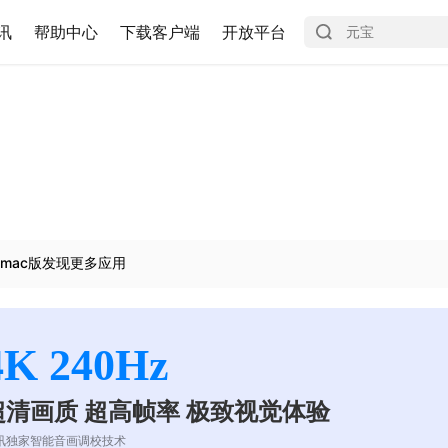
讯
帮助中心
下载客户端
开放平台
mac版发现更多应用
4K 240Hz
超清画质 超高帧率 极致视觉体验
讯独家智能音画调校技术