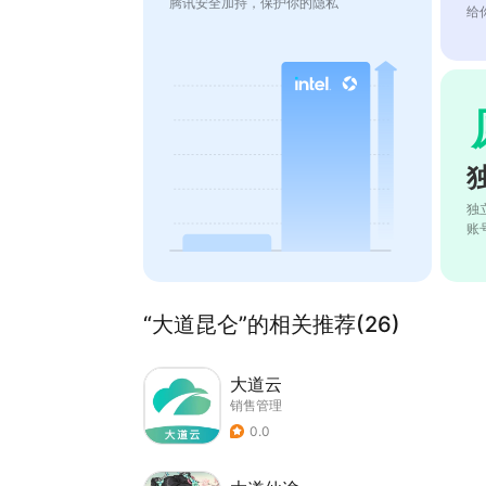
腾讯安全加持，保护你的隐私
给
独
账
“大道昆仑”的相关推荐(26)
大道云
销售管理
0.0