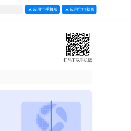
应用宝
手机版
应用宝
电脑版
扫码下载手机版