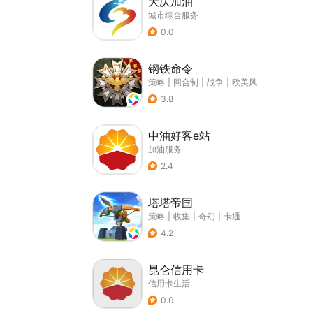
大庆加油
城市综合服务
0.0
钢铁命令
策略
|
回合制
|
战争
|
欧美风
3.8
中油好客e站
加油服务
2.4
塔塔帝国
策略
|
收集
|
奇幻
|
卡通
4.2
昆仑信用卡
信用卡生活
0.0