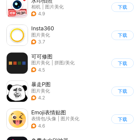
水印拍照
相机
|
图片美化
下载
4.9
Insta360
图片美化
下载
3.7
可可修图
图片美化
|
拼图/美化
下载
4.5
暴走P图
图片美化
下载
4.2
Emoji表情贴图
表情包/头像
|
图片美化
下载
|
AI图像处理
4.6
|
图片分享社区