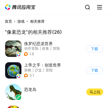
首页
游戏
相关推荐
“像素恐龙”的相关推荐(26)
侏罗纪恐龙世界
动作冒险
|
收集
|
冒险
下载
|
写实
1.8
上帝之手：创造世界
策略
|
沙盒
|
冒险
下载
|
卡通
3.1
恐龙岛
马上玩