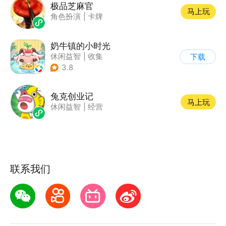
极品芝麻官
马上玩
角色扮演
|
卡牌
奶牛镇的小时光
休闲益智
|
收集
下载
|
像素风
|
养成
3.8
兔克创业记
马上玩
休闲益智
|
经营
联系我们