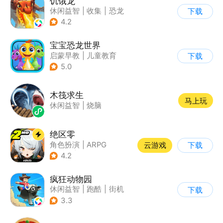
饥饿龙
休闲益智
|
收集
|
恐龙
下载
|
宠物
4.2
宝宝恐龙世界
启蒙早教
|
儿童教育
下载
5.0
木筏求生
马上玩
休闲益智
|
烧脑
绝区零
角色扮演
|
ARPG
云游戏
下载
|
冒险
|
美少女
4.2
疯狂动物园
休闲益智
|
跑酷
|
街机
下载
|
像素风
3.3