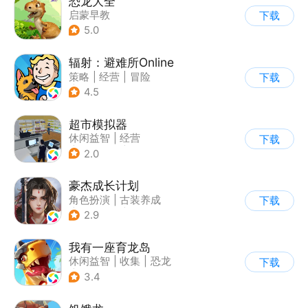
恐龙大全
启蒙早教
下载
5.0
辐射：避难所Online
策略
|
经营
|
冒险
下载
|
辐射
4.5
超市模拟器
休闲益智
|
经营
下载
|
文字游戏
|
模拟
2.0
豪杰成长计划
角色扮演
|
古装养成
下载
|
架空历史
|
古风
2.9
我有一座育龙岛
休闲益智
|
收集
|
恐龙
下载
|
宠物养成
3.4