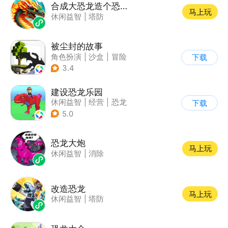
合成大恐龙造个恐龙岛
马上玩
休闲益智
|
塔防
被尘封的故事
角色扮演
|
沙盒
|
冒险
下载
|
开放世界
3.4
建设恐龙乐园
休闲益智
|
经营
|
恐龙
下载
|
卡通
5.0
恐龙大炮
马上玩
休闲益智
|
消除
改造恐龙
马上玩
休闲益智
|
塔防