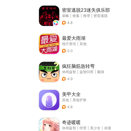
密室逃脱23迷失俱乐部
策略
|
收集
|
推理
|
密室逃脱
4.8
最爱大雨湖
地方资讯
|
其他
0.0
疯狂脑筋急转弯
休闲益智
|
益智问答
|
脑洞
4.9
美甲大全
其他
|
美妆护肤
4.8
奇迹暖暖
休闲益智
|
经营
|
美少女
|
动漫