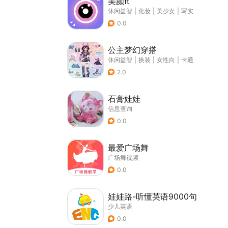
美颜π
休闲益智
|
化妆
|
美少女
|
写实
0.0
公主梦幻穿搭
休闲益智
|
换装
|
女性向
|
卡通
2.0
石膏娃娃
信息查询
0.0
最爱广场舞
广场舞视频
0.0
娃娃路-听懂英语9000句
少儿英语
0.0