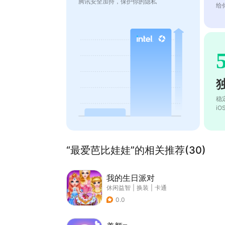
腾讯安全加持，保护你的隐私
给
稳
i
“最爱芭比娃娃”的相关推荐(30)
我的生日派对
休闲益智
|
换装
|
卡通
0.0