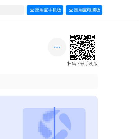
应用宝
手机版
应用宝
电脑版
扫码下载手机版