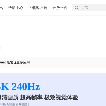
讯
帮助中心
下载客户端
开放平台
mac版发现更多应用
4K 240Hz
超清画质 超高帧率 极致视觉体验
讯独家智能音画调校技术