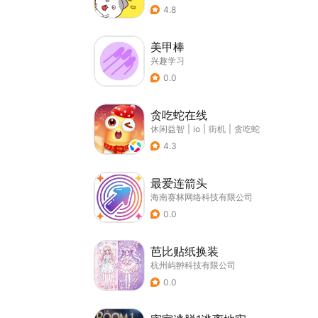
4.8
美甲棒
兴趣学习
0.0
贪吃蛇在线
休闲益智
|
io
|
街机
|
贪吃蛇
4.3
最爱连箭头
海南赛林网络科技有限公司
0.0
芭比贴纸换装
杭州屿翀科技有限公司
0.0