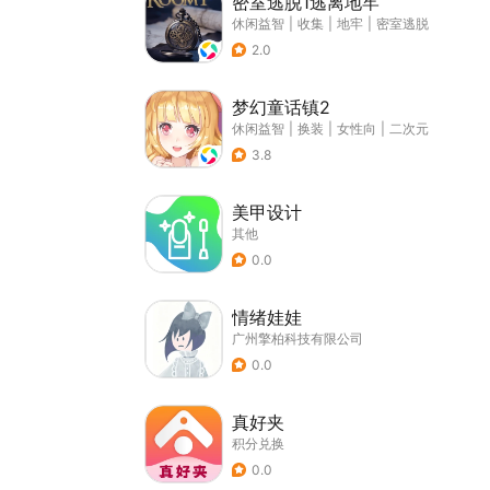
密室逃脱1逃离地牢
休闲益智
|
收集
|
地牢
|
密室逃脱
2.0
梦幻童话镇2
休闲益智
|
换装
|
女性向
|
二次元
3.8
美甲设计
其他
0.0
情绪娃娃
广州擎柏科技有限公司
0.0
真好夹
积分兑换
0.0