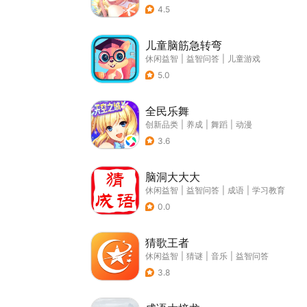
4.5
儿童脑筋急转弯
休闲益智
|
益智问答
|
儿童游戏
5.0
全民乐舞
创新品类
|
养成
|
舞蹈
|
动漫
3.6
脑洞大大大
休闲益智
|
益智问答
|
成语
|
学习教育
0.0
猜歌王者
休闲益智
|
猜谜
|
音乐
|
益智问答
3.8