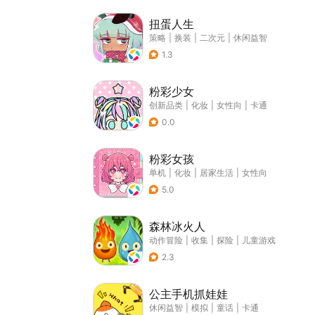
扭蛋人生
策略
|
换装
|
二次元
|
休闲益智
1.3
粉彩少女
创新品类
|
化妆
|
女性向
|
卡通
0.0
粉彩女孩
单机
|
化妆
|
居家生活
|
女性向
5.0
森林冰火人
动作冒险
|
收集
|
探险
|
儿童游戏
2.3
公主手机抓娃娃
休闲益智
|
模拟
|
童话
|
卡通