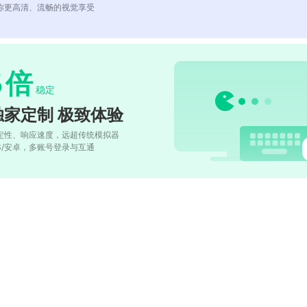
你更高清、流畅的视觉享受
5
倍
稳定
独家定制 极致体验
定性、响应速度，远超传统模拟器
OS/安卓，多账号登录与互通