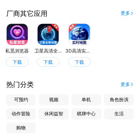
且，APP还设有抽运势功能，每次旅行前抽一抽，为你
的旅程增添一份神秘与期待。
厂商其它应用
更多
喜运足迹，不仅仅是一个记录旅行的地方，更是你探索
世界、邂逅好运的起点。快来下载，开启属于你的精彩
旅程吧！
私觅浏览器
卫星高清全景地图
3D高清实时地图
下载
下载
下载
热门分类
更多
可预约
视频
单机
角色扮演
动作冒险
休闲益智
棋牌中心
生活
购物