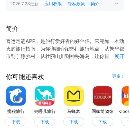
2026.7.28
更新
应用权限
隐私政策
简介
简介
喜运足迹APP，是旅行爱好者的好伴侣。它宛如一本动
态的旅行指南，为你详细介绍热门旅行地点，从繁华都
市到宁静乡村，从壮丽山川到神秘海岛，让你提前领略
展开
各地的独特魅力，规划出旅行路线。
你可能还喜欢
更多
在这里，每一次旅行都将成为珍贵的回忆。你可以点亮
足迹，每点亮一处，就能获得一张特色海报，这些海报
不仅记录了你的旅行轨迹，更是你旅途心情的完美写
照。
携程旅行
去哪儿旅行
马蜂窝
国家博物馆
地图功能更是贴心，你可以清晰地看到自己去过的地
下载
下载
下载
下载
方，仿佛在地图上绘制出一幅属于自己的旅行画卷。而