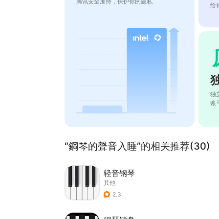
腾讯安全加持，保护你的隐私
给
独
账
“鋼琴的聲音入睡”的相关推荐(30)
轻音钢琴
其他
2.3