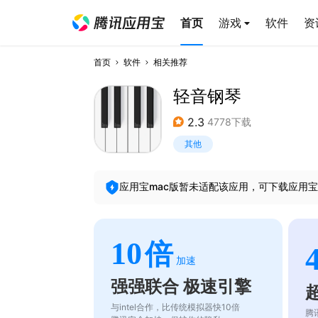
首页
游戏
软件
资
首页
软件
相关推荐
轻音钢琴
2.3
4778下载
其他
应用宝mac版暂未适配该应用，可下载应用宝
10
倍
加速
强强联合 极速引擎
与intel合作，比传统模拟器快10倍
腾