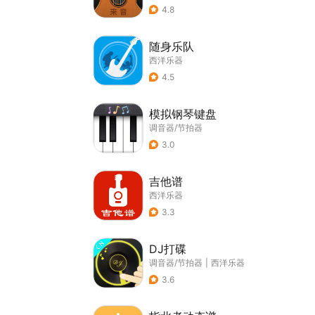
4.8
随身乐队
西洋乐器
4.5
模拟钢琴键盘
调音器/节拍器
3.0
吉他谱
西洋乐器
3.3
DJ打碟
调音器/节拍器
|
西洋乐器
3.6