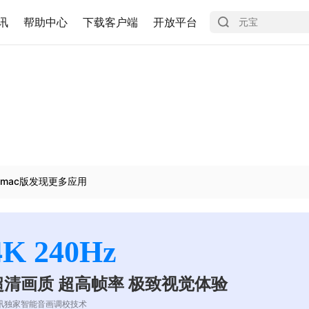
讯
帮助中心
下载客户端
开放平台
mac版发现更多应用
4K 240Hz
超清画质 超高帧率 极致视觉体验
讯独家智能音画调校技术